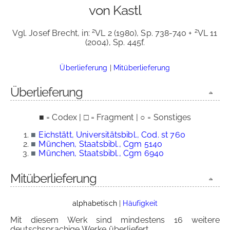
von Kastl
2
2
Vgl. Josef Brecht, in:
VL 2 (1980), Sp. 738-740 +
VL 11
(2004), Sp. 445f.
Überlieferung
|
Mitüberlieferung
Überlieferung
■ = Codex | □ = Fragment | ○ = Sonstiges
■
Eichstätt, Universitätsbibl., Cod. st 760
■
München, Staatsbibl., Cgm 5140
■
München, Staatsbibl., Cgm 6940
Mitüberlieferung
alphabetisch
|
Häufigkeit
Mit diesem Werk sind mindestens 16 weitere
deutschsprachige Werke überliefert.