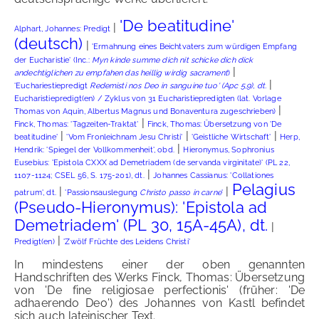
'De beatitudine'
|
Alphart, Johannes: Predigt
(deutsch)
|
'Ermahnung eines Beichtvaters zum würdigen Empfang
der Eucharistie' (Inc.:
Myn kinde summe dich nit schicke dich dick
|
andechtiglichen zu empfahen das heillig wirdig sacrament
)
|
'Euchariestiepredigt
Redemisti nos Deo in sanguine tuo' (Apc 5,9), dt.
Eucharistiepredigt(en) / Zyklus von 31 Eucharistiepredigten (lat. Vorlage
|
Thomas von Aquin, Albertus Magnus und Bonaventura zugeschrieben)
|
Finck, Thomas: 'Tagzeiten-Traktat'
Finck, Thomas: Übersetzung von 'De
|
|
|
beatitudine'
'Vom Fronleichnam Jesu Christi'
'Geistliche Wirtschaft'
Herp,
|
Hendrik: 'Spiegel der Vollkommenheit', obd.
Hieronymus, Sophronius
Eusebius: 'Epistola CXXX ad Demetriadem (de servanda virginitate)' (PL 22,
|
1107-1124; CSEL 56, S. 175-201), dt.
Johannes Cassianus: 'Collationes
Pelagius
|
|
patrum', dt.
'Passionsauslegung
Christo passo in carne
'
(Pseudo-Hieronymus): 'Epistola ad
Demetriadem' (PL 30, 15A-45A), dt.
|
|
Predigt(en)
'Zwölf Früchte des Leidens Christi'
In mindestens einer der oben genannten
Handschriften des Werks Finck, Thomas: Übersetzung
von 'De fine religiosae perfectionis' (früher: 'De
adhaerendo Deo') des Johannes von Kastl befindet
sich auch lateinischer Text.