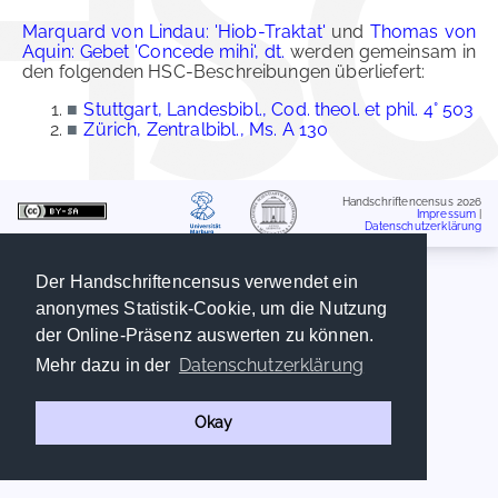
Marquard von Lindau: 'Hiob-Traktat'
und
Thomas von
Aquin: Gebet 'Concede mihi', dt.
werden gemeinsam in
den folgenden HSC-Beschreibungen überliefert:
■
Stuttgart, Landesbibl., Cod. theol. et phil. 4° 503
■
Zürich, Zentralbibl., Ms. A 130
Handschriftencensus 2026
Impressum
|
Datenschutzerklärung
Der Handschriftencensus verwendet ein
anonymes Statistik-Cookie, um die Nutzung
der Online-Präsenz auswerten zu können.
Datenschutzerklärung
Mehr dazu in der
Okay