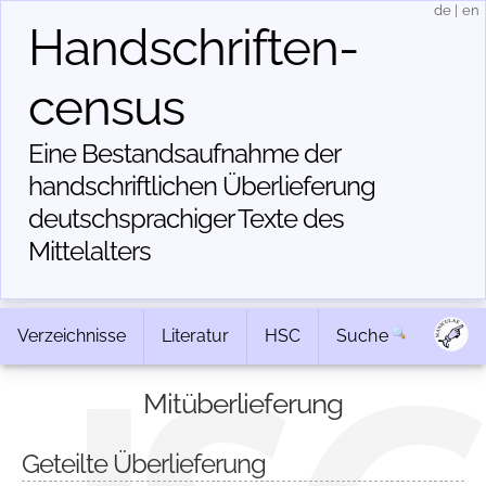
de
|
en
Handschriften­
census
Eine Bestandsaufnahme der
handschriftlichen Über­lieferung
deutschsprachiger Texte des
Mittelalters
Verzeichnisse
Literatur
HSC
Suche
Mitüberlieferung
Geteilte Überlieferung