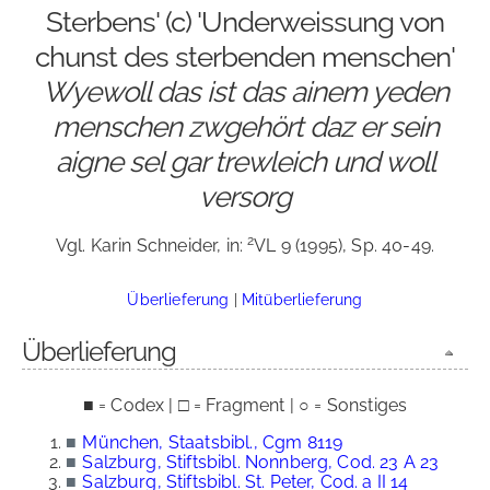
Sterbens' (c) 'Underweissung von
chunst des sterbenden menschen'
Wyewoll das ist das ainem yeden
menschen zwgehört daz er sein
aigne sel gar trewleich und woll
versorg
2
Vgl. Karin Schneider, in:
VL 9 (1995), Sp. 40-49.
Überlieferung
|
Mitüberlieferung
Überlieferung
■ = Codex | □ = Fragment | ○ = Sonstiges
■
München, Staatsbibl., Cgm 8119
■
Salzburg, Stiftsbibl. Nonnberg, Cod. 23 A 23
■
Salzburg, Stiftsbibl. St. Peter, Cod. a II 14