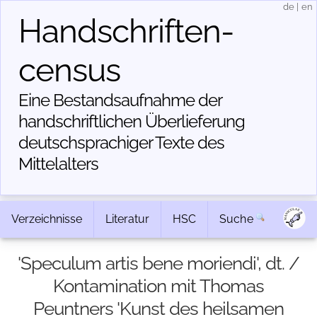
de
|
en
Handschriften­
census
Eine Bestandsaufnahme der
handschriftlichen Über­lieferung
deutschsprachiger Texte des
Mittelalters
Verzeichnisse
Literatur
HSC
Suche
'Speculum artis bene moriendi', dt. /
Kontamination mit Thomas
Peuntners 'Kunst des heilsamen