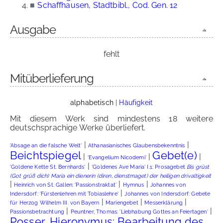
■
Schaffhausen, Stadtbibl., Cod. Gen. 12
Ausgabe
fehlt
Mitüberlieferung
alphabetisch
|
Häufigkeit
Mit diesem Werk sind mindestens 18 weitere
deutschsprachige Werke überliefert.
|
|
'Absage an die falsche Welt'
Athanasianisches Glaubensbekenntnis
Beichtspiegel
Gebet(e)
|
|
|
'Evangelium Nicodemi'
|
'Goldene Kette St. Bernhards'
'Goldenes Ave Maria' I.1: Prosagebet
Bis grüst
(Got grüß dich) Maria ein dienerin (diren, dienstmaget) der heiligen drivaltigkeit
|
|
|
Heinrich von St. Gallen: 'Passionstraktat'
Hymnus
Johannes von
|
Indersdorf: 'Fürstenlehren mit Tobiaslehre'
Johannes von Indersdorf: Gebete
|
|
|
für Herzog Wilhelm III. von Bayern
Mariengebet
Messerklärung
|
|
Passionsbetrachtung
Peuntner, Thomas: 'Liebhabung Gottes an Feiertagen'
Posser, Hieronymus: Bearbeitung des