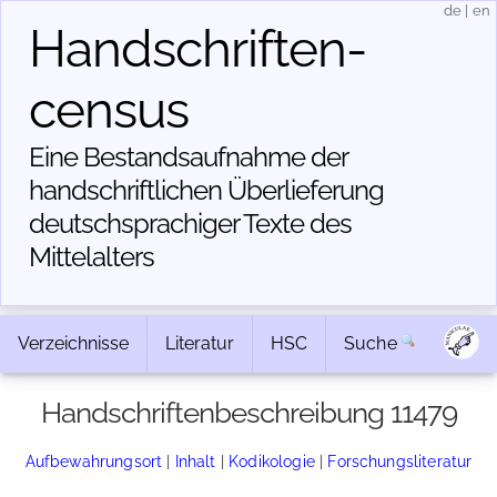
de
|
en
Handschriften­
census
Eine Bestandsaufnahme der
handschriftlichen Über­lieferung
deutschsprachiger Texte des
Mittelalters
Verzeichnisse
Literatur
HSC
Suche
Handschriftenbeschreibung 11479
Aufbewahrungsort
|
Inhalt
|
Kodikologie
|
Forschungsliteratur