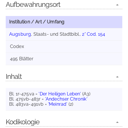
Aufbewahrungsort
Institution / Art / Umfang
Augsburg
, Staats- und Stadtbibl.,
2° Cod. 154
Codex
495 Blätter
Inhalt
Bl. 1r-475va =
'Der Heiligen Leben'
(A3)
Bl. 475vb-483r =
'Andechser Chronik'
Bl. 483va-491vb =
'Meinrad'
(2)
Kodikologie