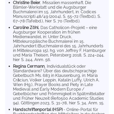
Christine Beier
, Missalien massenhaft. Die
Bämler-Werkstatt und die Augsburger
Buchmalerei im 15. Jahrhundert, in: Codices
Manuscripti 48/49 (2004), S. 55–72 (Textbd.), S.
67–78 (Tafelbd.), hier S. 70 (Textbd.).
Caroline Zöhl
, Das Catholicon-Projekt – eine
Augsburger Kooperation im frühen
Medienwandel, in: Unter Druck.
Mitteleuropäische Buchmalerei im 15.
Jahrhundert (Buchmalerei des 15. Jahrhunderts
in Mitteleuropa 15), hg. von Jeffrey F. Hamburger
und Maria Theisen, Petersberg 2018, S. 224–244,
hier S. 244, Anm. 56.
Regina Cermann
, Individualstück oder
Standardware? Über das deutschsprachige
Gebetbuch Ms. 683 in Klausenburg, in: Maria
Crăciun, Volker Leppin, Katalin Luffy, Ulrich A.
Wien (Hg.), Prayer Books and Piety in Late
Medieval and Early Modern Europe /
Gebetbücher und Frömmigkeit in Spätmittelalter
und Früher Neuzeit (Refo500 Academic Studies
94), Göttingen 2023, S. 31–78, hier S. 34, Anm. 15.
Handschriftenportal (HSP)
- Online-Portal für