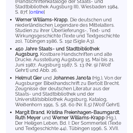
(Handschriftenkataloge der Staats- und
Stadtbibliothek Augsburg III), Wiesbaden 1984,
S. 87f. [
online
]
Werner Williams-Krapp
, Die deutschen und
niederländischen Legendare des Mittelalters.
Studien zu ihrer Überlieferungs-, Text- und
Wirkungsgeschichte (Texte und Textgeschichte
20), Tübingen 1986, S. 192 (Sigle A3).
450 Jahre Staats- und Stadtbibliothek
Augsburg.
Kostbare Handschriften und alte
Drucke. Ausstellung Augsburg 15. Mai bis 21.
Juni 1987, Augsburg 1987, S. 13 (Nr. 9) [Wolf
Gehrt] und Abb. 26.
Helmut Gier
und
Johannes Janota
(Hg.), Von der
Augsburger Bibelhandschrift zu Bertolt Brecht.
Zeugnisse der deutschen Literatur aus der
Staats- und Stadtbibliothek und der
Universitätsbibliothek Augsburg, Katalog,
Weißenhorn 1991, S. 58, 60 (Nr. II,5) [Wolf Gehrt].
Margit Brand
,
Kristina Freienhagen-Baumgardt
,
Ruth Meyer
und
Werner Williams-Krapp
(Hg.),
Der Heiligen Leben, Bd. I: Der Sommerteil (Texte
und Textgeschichte 44), Tübingen 1996, S. XVII.