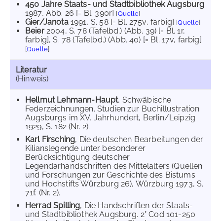
450 Jahre Staats- und Stadtbibliothek Augsburg
1987
, Abb. 26 [= Bl. 390r]
[
Quelle
]
Gier/Janota
1991
, S. 58 [= Bl. 275v, farbig]
[
Quelle
]
Beier
2004
, S. 78 (Tafelbd.) (Abb. 39) [= Bl. 1r,
farbig]
, S. 78 (Tafelbd.) (Abb. 40) [= Bl. 17v, farbig]
[
Quelle
]
Literatur
(Hinweis)
Hellmut Lehmann-Haupt
, Schwäbische
Federzeichnungen. Studien zur Buchillustration
Augsburgs im XV. Jahrhundert, Berlin/Leipzig
1929, S. 182 (Nr. 2).
Karl Firsching
, Die deutschen Bearbeitungen der
Kilianslegende unter besonderer
Berücksichtigung deutscher
Legendarhandschriften des Mittelalters (Quellen
und Forschungen zur Geschichte des Bistums
und Hochstifts Würzburg 26), Würzburg 1973, S.
71f. (Nr. 2).
Herrad Spilling
, Die Handschriften der Staats-
und Stadtbibliothek Augsburg. 2° Cod 101-250