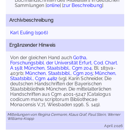
Buchhandschriften des Mittelalters in deutschen
Sammlungen [
online
] [
zur Beschreibung
]
Archivbeschreibung
Karl Euling (1906)
Ergänzender Hinweis
Von der gleichen Hand auch
Gotha,
Forschungsbibl. der Universität Erfurt, Cod. Chart.
A 158
;
München, Staatsbibl., Cgm 204
, Bl. 183va-
403rb;
München, Staatsbibl., Cgm 205
;
München,
Staatsbibl., Cgm 4482
(vgl. Karin Schneider, Die
deutschen Handschriften der Bayerischen
Staatsbibliothek München. Die mittelalterlichen
Handschriften aus Cgm 4001-5247 [Catalogus
codicum manu scriptorum Bibliothecae
Monacensis V,7], Wiesbaden 1996, S. 149).
Mitteilungen von Regina Cermann, Klaus Graf, Paul Stein, Werner
Williams-Krapp
April 2026