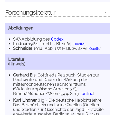
Forschungsliteratur
Abbildungen
SW-Abbildung des
Codex
Lindner
1964
, Tafel I [= Bl. 108r]
[
Quelle
]
Schneider
1994
, Abb. 155 [= Bl. 2v, s/w]
[
Quelle
]
Literatur
(Hinweis)
Gerhard Eis
, Gottfrieds Pelzbuch. Studien zur
Reichweite und Dauer der Wirkung des
mittelhochdeutschen Fachschrifttums
(Südosteuropäische Arbeiten 38),
Brünn/München/Wien 1944, S. 13. [
online
]
Kurt Lindner
(Hg.), Die deutsche Habichtslehre.
Das Beizbüchlein und seine Quellen (Quellen
und Studien zur Geschichte der Jagd II), Zweite
erweiterte Ausgabe, Berlin 1964, bes. S. 11-13,