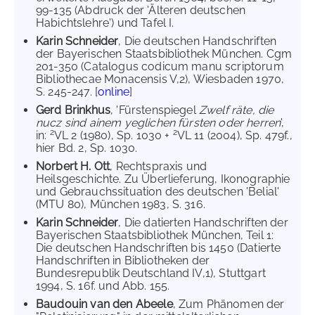
99-135 (Abdruck der 'Älteren deutschen
Habichtslehre') und Tafel I.
Karin Schneider
, Die deutschen Handschriften
der Bayerischen Staatsbibliothek München. Cgm
201-350 (Catalogus codicum manu scriptorum
Bibliothecae Monacensis V,2), Wiesbaden 1970,
S. 245-247. [
online
]
Gerd Brinkhus
, 'Fürstenspiegel
Zwelf räte, die
nucz sind ainem yeglichen fürsten oder herren
',
2
2
in:
VL 2 (1980), Sp. 1030 +
VL 11 (2004), Sp. 479f.,
hier Bd. 2, Sp. 1030.
Norbert H. Ott
, Rechtspraxis und
Heilsgeschichte. Zu Überlieferung, Ikonographie
und Gebrauchssituation des deutschen 'Belial'
(MTU 80), München 1983, S. 316.
Karin Schneider
, Die datierten Handschriften der
Bayerischen Staatsbibliothek München, Teil 1:
Die deutschen Handschriften bis 1450 (Datierte
Handschriften in Bibliotheken der
Bundesrepublik Deutschland IV,1), Stuttgart
1994, S. 16f. und Abb. 155.
Baudouin van den Abeele
, Zum Phänomen der