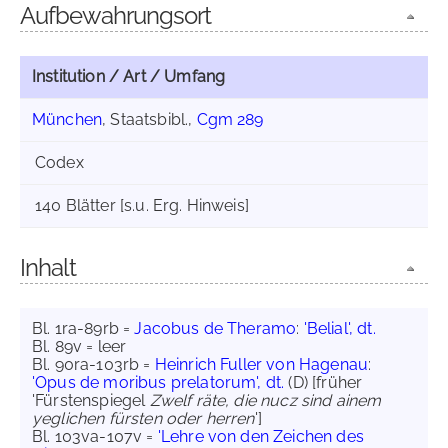
Aufbewahrungsort
Institution / Art / Umfang
München
, Staatsbibl.,
Cgm 289
Codex
140 Blätter [s.u. Erg. Hinweis]
Inhalt
Bl. 1ra-89rb =
Jacobus de Theramo
:
'Belial', dt.
Bl. 89v = leer
Bl. 90ra-103rb =
Heinrich Fuller von Hagenau
:
'Opus de moribus prelatorum', dt.
(D) [früher
'Fürstenspiegel
Zwelf räte, die nucz sind ainem
yeglichen fürsten oder herren
']
Bl. 103va-107v =
'Lehre von den Zeichen des