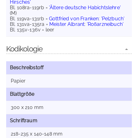
Hirsches'
Bl. 108ra-119rb =
'Ältere deutsche Habichtslehre'
(M)
Bl. 119va-131rb =
Gottfried von Franken
:
'Pelzbuch'
Bl. 131va-135ra =
Meister Albrant
:
'Roßarzneibuch'
Bl. 135v-136v = leer
Kodikologie
Beschreibstoff
Papier
Blattgröße
300 x 210 mm
Schriftraum
218-235 x 140-148 mm