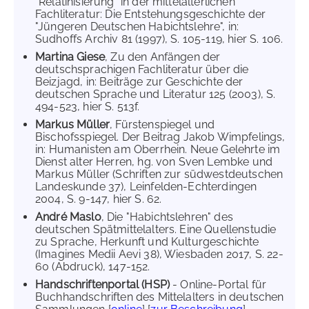
"Relatinisierung" in der mittelalterlichen
Fachliteratur: Die Entstehungsgeschichte der
"Jüngeren Deutschen Habichtslehre", in:
Sudhoffs Archiv 81 (1997), S. 105-119, hier S. 106.
Martina Giese
, Zu den Anfängen der
deutschsprachigen Fachliteratur über die
Beizjagd, in: Beiträge zur Geschichte der
deutschen Sprache und Literatur 125 (2003), S.
494-523, hier S. 513f.
Markus Müller
, Fürstenspiegel und
Bischofsspiegel. Der Beitrag Jakob Wimpfelings,
in: Humanisten am Oberrhein. Neue Gelehrte im
Dienst alter Herren, hg. von Sven Lembke und
Markus Müller (Schriften zur südwestdeutschen
Landeskunde 37), Leinfelden-Echterdingen
2004, S. 9-147, hier S. 62.
André Maslo
, Die "Habichtslehren" des
deutschen Spätmittelalters. Eine Quellenstudie
zu Sprache, Herkunft und Kulturgeschichte
(Imagines Medii Aevi 38), Wiesbaden 2017, S. 22-
60 (Abdruck), 147-152.
Handschriftenportal (HSP)
- Online-Portal für
Buchhandschriften des Mittelalters in deutschen