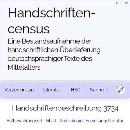
de
|
en
Handschriften­
census
Eine Bestandsaufnahme der
handschriftlichen Über­lieferung
deutschsprachiger Texte des
Mittelalters
Verzeichnisse
Literatur
HSC
Suche
Handschriftenbeschreibung 3734
Aufbewahrungsort
|
Inhalt
|
Kodikologie
|
Forschungsliteratur