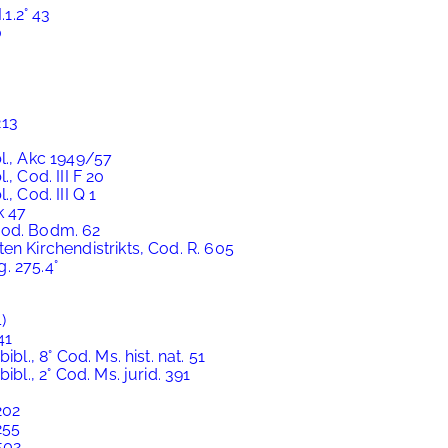
.1.2° 43
0
213
l., Akc 1949/57
, Cod. III F 20
, Cod. III Q 1
k 47
Cod. Bodm. 62
en Kirchendistrikts, Cod. R. 605
. 275.4°
)
41
bl., 8° Cod. Ms. hist. nat. 51
ibl., 2° Cod. Ms. jurid. 391
202
255
502