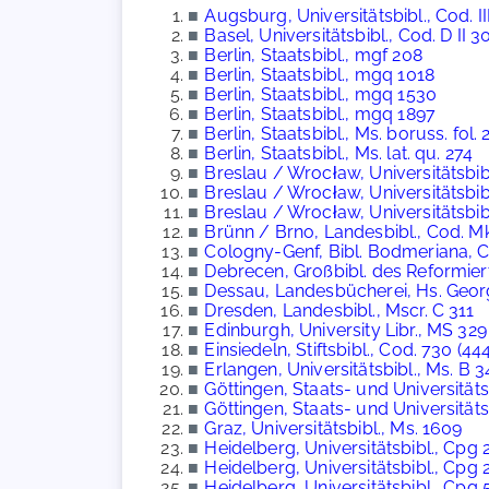
■
Augsburg, Universitätsbibl., Cod. III
■
Basel, Universitätsbibl., Cod. D II 3
■
Berlin, Staatsbibl., mgf 208
■
Berlin, Staatsbibl., mgq 1018
■
Berlin, Staatsbibl., mgq 1530
■
Berlin, Staatsbibl., mgq 1897
■
Berlin, Staatsbibl., Ms. boruss. fol. 
■
Berlin, Staatsbibl., Ms. lat. qu. 274
■
Breslau / Wrocław, Universitätsbib
■
Breslau / Wrocław, Universitätsbibl.
■
Breslau / Wrocław, Universitätsbibl.
■
Brünn / Brno, Landesbibl., Cod. M
■
Cologny-Genf, Bibl. Bodmeriana, 
■
Debrecen, Großbibl. des Reformiert
■
Dessau, Landesbücherei, Hs. Georg
■
Dresden, Landesbibl., Mscr. C 311
■
Edinburgh, University Libr., MS 329
■
Einsiedeln, Stiftsbibl., Cod. 730 (444
■
Erlangen, Universitätsbibl., Ms. B 3
■
Göttingen, Staats- und Universitätsbi
■
Göttingen, Staats- und Universitätsb
■
Graz, Universitätsbibl., Ms. 1609
■
Heidelberg, Universitätsbibl., Cpg 
■
Heidelberg, Universitätsbibl., Cpg 
■
Heidelberg, Universitätsbibl., Cpg 