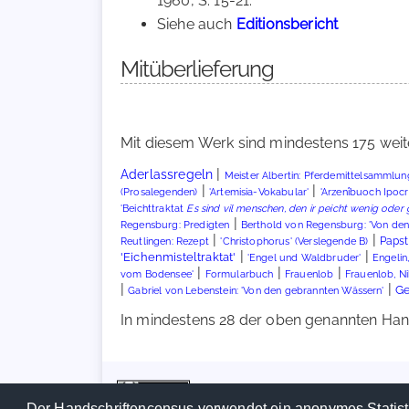
1960, S. 15-21.
Siehe auch
Editionsbericht
Mitüberlieferung
Mit diesem Werk sind mindestens 175 weit
|
Aderlassregeln
Meister Albertin: Pferdemittelsammlun
|
|
'Artemisia-Vokabular'
(Prosalegenden)
'Arzenîbuoch Ipocra
'Beichttraktat
Es sind vil menschen, den ir peicht wenig oder g
|
Regensburg: Predigten
Berthold von Regensburg: 'Von den
|
|
Papst
Reutlingen: Rezept
'Christophorus' (Verslegende B)
|
|
'Eichenmisteltraktat'
Engelin,
'Engel und Waldbruder'
|
|
|
vom Bodensee'
Formularbuch
Frauenlob
Frauenlob, Ni
|
|
Ge
Gabriel von Lebenstein: 'Von den gebrannten Wässern'
In mindestens 28 der oben genannten Hands
Der Handschriftencensus verwendet ein anonymes Statist