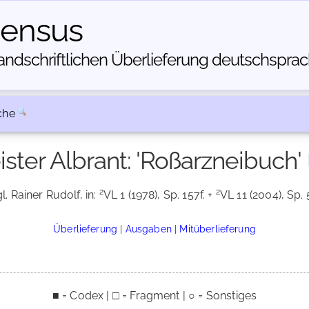
census
dschriftlichen Über­lieferung deutschsprachi
che
ster Albrant: 'Roßarzneibuch'
2
2
l. Rainer Rudolf, in:
VL 1 (1978), Sp. 157f. +
VL 11 (2004), Sp. 
Überlieferung
|
Ausgaben
|
Mitüberlieferung
■ = Codex | □ = Fragment | ○ = Sonstiges