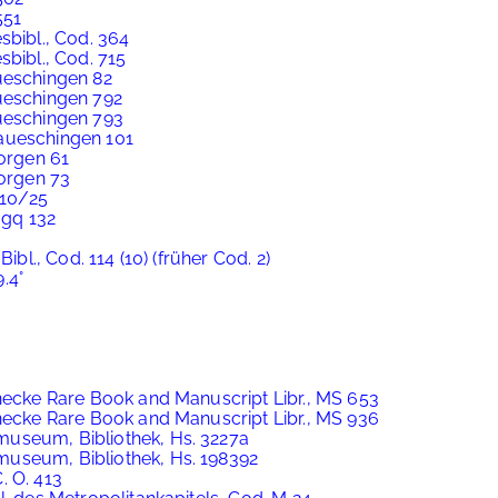
551
sbibl., Cod. 364
sbibl., Cod. 715
ueschingen 82
ueschingen 792
aueschingen 793
naueschingen 101
eorgen 61
eorgen 73
 10/25
mgq 132
ibl., Cod. 114 (10) (früher Cod. 2)
.4°
inecke Rare Book and Manuscript Libr., MS 653
inecke Rare Book and Manuscript Libr., MS 936
useum, Bibliothek, Hs. 3227a
useum, Bibliothek, Hs. 198392
. O. 413