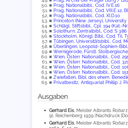
■
Prag, Archiv der Prager Burg / Bib
■
Prag, Nationalbibl., Cod. IV.E.16
■
Prag, Nationalbibl., Cod. VIII.E.12, Bl
■
Prag, Nationalbibl., Cod. XI.D.10
■
Princeton (New Jersey), University 
■
Schlägl, Stiftsbibl., Cpl. 194 (Kat.-Nr
■
Solothurn, Zentralbibl., Cod. S 386
■
Stockholm, Königl. Bibl., Cod. Til. T
■
Tübingen, Universitätsbibl., Cod. 
■
Überlingen, Leopold-Sophien-Bibl.
■
Wernigerode, Fürstl. Stolbergische
■
Wien, Österr. Nationalbibl., Cod. 29
■
Wien, Österr. Nationalbibl., Cod. 32
■
Wien, Österr. Nationalbibl., Cod. 1
■
Wien, Österr. Nationalbibl., Cod. 15
■
Zwiefalten, Bibl. des ehem. Benedik
■
Privatbesitz, Antiquariat Phillip J.
Ausgaben
Gerhard Eis
, Meister Albrants Roßar
9), Reichenberg 1939 (Nachdruck [D
Gerhard Eis
, Meister Albrants Roßarz