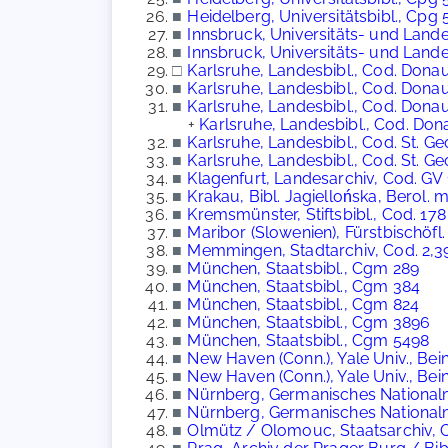
■
Heidelberg, Universitätsbibl., Cpg 
■
Innsbruck, Universitäts- und Lande
■
Innsbruck, Universitäts- und Lande
□
Karlsruhe, Landesbibl., Cod. Dona
■
Karlsruhe, Landesbibl., Cod. Dona
■
Karlsruhe, Landesbibl., Cod. Don
+
Karlsruhe, Landesbibl., Cod. Do
■
Karlsruhe, Landesbibl., Cod. St. G
■
Karlsruhe, Landesbibl., Cod. St. G
■
Klagenfurt, Landesarchiv, Cod. GV
■
Krakau, Bibl. Jagiellońska, Berol. 
■
Kremsmünster, Stiftsbibl., Cod. 178
■
Maribor (Slowenien), Fürstbischöfl. B
■
Memmingen, Stadtarchiv, Cod. 2,39
■
München, Staatsbibl., Cgm 289
■
München, Staatsbibl., Cgm 384
■
München, Staatsbibl., Cgm 824
■
München, Staatsbibl., Cgm 3896
■
München, Staatsbibl., Cgm 5498
■
New Haven (Conn.), Yale Univ., Be
■
New Haven (Conn.), Yale Univ., Be
■
Nürnberg, Germanisches Nationalm
■
Nürnberg, Germanisches Nationalm
■
Olmütz / Olomouc, Staatsarchiv, C