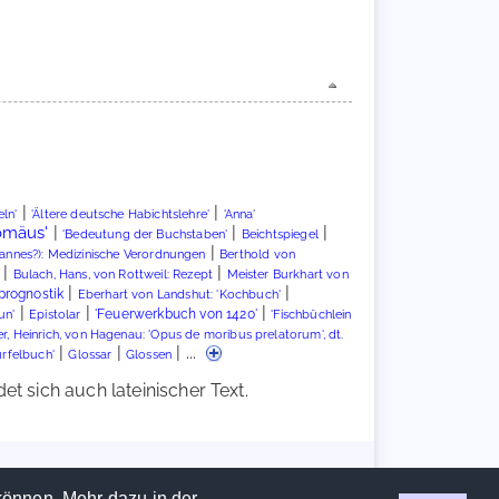
|
|
ln'
'Ältere deutsche Habichtslehre'
'Anna'
omäus'
|
|
|
'Bedeutung der Buchstaben'
Beichtspiegel
|
hannes?): Medizinische Verordnungen
Berthold von
|
|
Bulach, Hans, von Rottweil: Rezept
Meister Burkhart von
|
|
prognostik
Eberhart von Landshut: 'Kochbuch'
|
|
|
un'
'Feuerwerkbuch von 1420'
Epistolar
'Fischbüchlein
er, Heinrich, von Hagenau: 'Opus de moribus prelatorum', dt.
|
|
| ...
ürfelbuch'
Glossar
Glossen
t sich auch lateinischer Text.
Handschriftencensus 2026 |
Impressum
|
Datenschutzerklärung
können. Mehr dazu in der