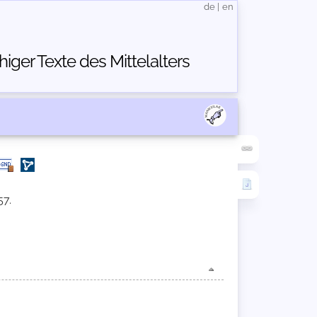
de
|
en
ger Texte des Mittelalters
57.