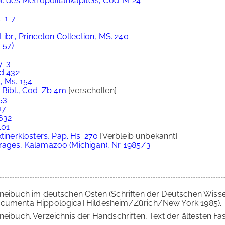
l. des Metropolitankapitels, Cod. M 24
. 1-7
Libr., Princeton Collection, MS. 240
. 57)
y. 3
Md 432
, Ms. 154
 Bibl., Cod. Zb 4m
[verschollen]
53
17
0632
101
tinerklosters, Pap. Hs. 270
[Verbleib unbekannt]
 Pirages, Kalamazoo (Michigan), Nr. 1985/3
zneibuch im deutschen Osten (Schriften der Deutschen Wisse
ocumenta Hippologica] Hildesheim/Zürich/New York 1985).
neibuch. Verzeichnis der Handschriften, Text der ältesten Fa