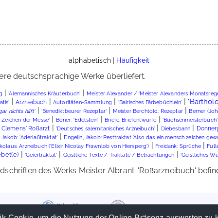
alphabetisch
|
Häufigkeit
ere deutschsprachige Werke überliefert.
|
|
'Alemannisches Kräuterbuch'
g
Meister Alexander / 'Meister Alexanders Monatsrege
|
|
|
|
'Barthol
Arzneibuch
'Bairisches Färbebüchlein'
tis'
Autoritäten-Sammlung
|
|
|
ar nichts hilft
'
'Benediktbeurer Rezeptar'
Meister Berchtold: Rezeptar
Berner (Jo
|
|
|
 Zeichen der Messe'
Boner: 'Edelstein'
Briefe, Briefentwürfe
'Büchsenmeisterbuch'
|
|
|
 Clemens' Roßarzt
Donner
'Deutsches salernitanisches Arzneibuch'
Diebesbann
|
 Jakob: 'Aderlaßtraktat'
Engelin, Jakob: Pesttraktat 'Also das ein mensch zeichen gew
|
|
kolaus: Arzneibuch ('Elixir Nicolay Frawnlob von Hiersperg')
Freidank: Sprüche
Full
|
|
|
bet(e)
Geistliche Texte / Traktate / Betrachtungen
'Geiertraktat'
'Geistliches W
chriften des Werks Meister Albrant: 'Roßarzneibuch' befinde
ik-Cookie, um die Nutzung der Online-Präsenz auswerten zu 