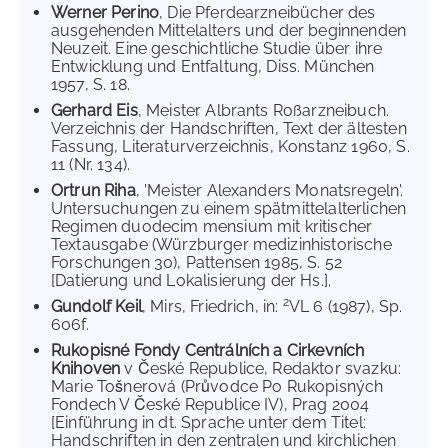
Werner Perino
, Die Pferdearzneibücher des
ausgehenden Mittelalters und der beginnenden
Neuzeit. Eine geschichtliche Studie über ihre
Entwicklung und Entfaltung, Diss. München
1957, S. 18.
Gerhard Eis
, Meister Albrants Roßarzneibuch.
Verzeichnis der Handschriften, Text der ältesten
Fassung, Literaturverzeichnis, Konstanz 1960, S.
11 (Nr. 134).
Ortrun Riha
, 'Meister Alexanders Monatsregeln'.
Untersuchungen zu einem spätmittelalterlichen
Regimen duodecim mensium mit kritischer
Textausgabe (Würzburger medizinhistorische
Forschungen 30), Pattensen 1985, S. 52
[Datierung und Lokalisierung der Hs.].
2
Gundolf Keil
, Mirs, Friedrich, in:
VL 6 (1987), Sp.
606f.
Rukopisné Fondy Centrálních a Cirkevních
Knihoven
v České Republice, Redaktor svazku:
Marie Tošnerová (Průvodce Po Rukopisných
Fondech V České Republice IV), Prag 2004
[Einführung in dt. Sprache unter dem Titel:
Handschriften in den zentralen und kirchlichen