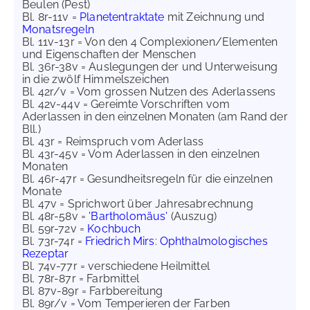
Beulen (Pest)
Bl. 8r-11v =
Planetentraktate
mit Zeichnung und
Monatsregeln
Bl. 11v-13r = Von den 4 Complexionen/Elementen
und Eigenschaften der Menschen
Bl. 36r-38v = Auslegungen der und Unterweisung
in die zwölf Himmelszeichen
Bl. 42r/v = Vom grossen Nutzen des Aderlassens
Bl. 42v-44v = Gereimte Vorschriften vom
Aderlassen in den einzelnen Monaten (am Rand der
Bll.)
Bl. 43r = Reimspruch vom Aderlass
Bl. 43r-45v = Vom Aderlassen in den einzelnen
Monaten
Bl. 46r-47r = Gesundheitsregeln für die einzelnen
Monate
Bl. 47v = Sprichwort über Jahresabrechnung
Bl. 48r-58v =
'Bartholomäus'
(Auszug)
Bl. 59r-72v =
Kochbuch
Bl. 73r-74r =
Friedrich Mirs
:
Ophthalmologisches
Rezeptar
Bl. 74v-77r = verschiedene Heilmittel
Bl. 78r-87r = Farbmittel
Bl. 87v-89r = Farbbereitung
Bl. 89r/v = Vom Temperieren der Farben