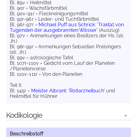
Bl. 89v = Heilmittel
Bl. 90r = Wachsfärbmittel
Bl. 90v-91r = Fleckreinigungsmittel
Bl. 92r-96r = Leder- und Tuchfärbmittel
Bl. 96r-97r =
Michael Puff aus Schrick
:
'Traktat von
Tugenden der ausgebrannten Wässer'
(Auszug)
Bl. 97v = Anmerkungen eines Besitzers der Hs. (16.
Jh.)
Bl. 98r-99r = Anmerkungen Sebastian Preisingers
(16. Jh.)
Bl. 99v = astrologische Tafel
Bl. 107r-110v = Gedicht vom Lauf der Planeten
/Planetenverse
Bl. 110v-111r = Von den Planeten
Teil II:
Bl. 145r =
Meister Albrant
:
'Roßarzneibuch'
und
Heilmittel für Hühner
Kodikologie
Beschreibstoff