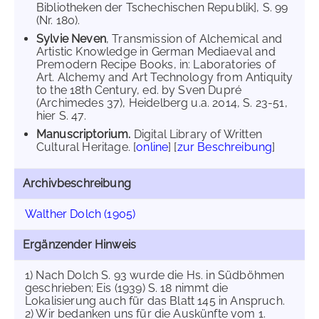
Bibliotheken der Tschechischen Republik], S. 99
(Nr. 180).
Sylvie Neven
, Transmission of Alchemical and
Artistic Knowledge in German Mediaeval and
Premodern Recipe Books, in: Laboratories of
Art. Alchemy and Art Technology from Antiquity
to the 18th Century, ed. by Sven Dupré
(Archimedes 37), Heidelberg u.a. 2014, S. 23-51,
hier S. 47.
Manuscriptorium.
Digital Library of Written
Cultural Heritage. [
online
] [
zur Beschreibung
]
Archivbeschreibung
Walther Dolch (1905)
Ergänzender Hinweis
1) Nach Dolch S. 93 wurde die Hs. in Südböhmen
geschrieben; Eis (1939) S. 18 nimmt die
Lokalisierung auch für das Blatt 145 in Anspruch.
2) Wir bedanken uns für die Auskünfte vom 1.