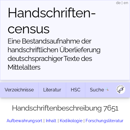
de
|
en
Handschriften­
census
Eine Bestandsaufnahme der
handschriftlichen Über­lieferung
deutschsprachiger Texte des
Mittelalters
Verzeichnisse
Literatur
HSC
Suche
Handschriftenbeschreibung 7651
Aufbewahrungsort
|
Inhalt
|
Kodikologie
|
Forschungsliteratur