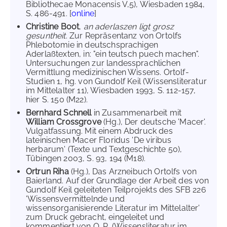
Bibliothecae Monacensis V,5), Wiesbaden 1984,
S. 486-491. [
online
]
Christine Boot
,
an aderlaszen ligt grosz
gesuntheit
. Zur Repräsentanz von Ortolfs
Phlebotomie in deutschsprachigen
Aderlaßtexten, in: "ein teutsch puech machen".
Untersuchungen zur landessprachlichen
Vermittlung medizinischen Wissens. Ortolf-
Studien 1, hg. von Gundolf Keil (Wissensliteratur
im Mittelalter 11), Wiesbaden 1993, S. 112-157,
hier S. 150 (M22).
Bernhard Schnell
in Zusammenarbeit mit
William Crossgrove
(Hg.), Der deutsche 'Macer'.
Vulgatfassung. Mit einem Abdruck des
lateinischen Macer Floridus 'De viribus
herbarum' (Texte und Textgeschichte 50),
Tübingen 2003, S. 93, 194 (M18).
Ortrun Riha
(Hg.), Das Arzneibuch Ortolfs von
Baierland. Auf der Grundlage der Arbeit des von
Gundolf Keil geleiteten Teilprojekts des SFB 226
'Wissensvermittelnde und
wissensorganisierende Literatur im Mittelalter'
zum Druck gebracht, eingeleitet und
kommentiert von O. R. (Wissensliteratur im