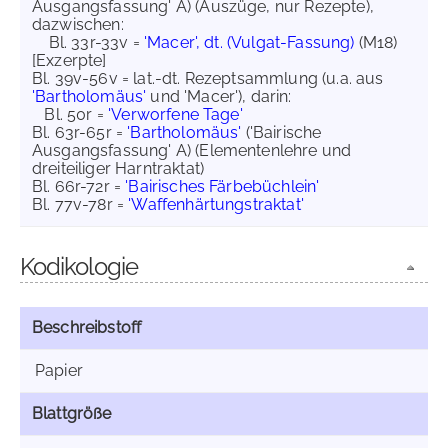
Ausgangsfassung' A) (Auszüge, nur Rezepte),
dazwischen:
Bl. 33r-33v =
'Macer', dt. (Vulgat-Fassung)
(M18)
[Exzerpte]
Bl. 39v-56v = lat.-dt. Rezeptsammlung (u.a. aus
'Bartholomäus'
und 'Macer'), darin:
Bl. 50r =
'Verworfene Tage'
Bl. 63r-65r =
'Bartholomäus'
('Bairische
Ausgangsfassung' A) (Elementenlehre und
dreiteiliger Harntraktat)
Bl. 66r-72r =
'Bairisches Färbebüchlein'
Bl. 77v-78r =
'Waffenhärtungstraktat'
Kodikologie
Beschreibstoff
Papier
Blattgröße