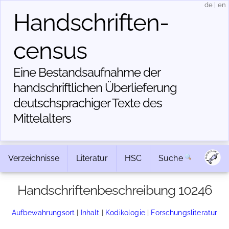
de
|
en
Handschriften­
census
Eine Bestandsaufnahme der
handschriftlichen Über­lieferung
deutschsprachiger Texte des
Mittelalters
Verzeichnisse
Literatur
HSC
Suche
Handschriftenbeschreibung 10246
Aufbewahrungsort
|
Inhalt
|
Kodikologie
|
Forschungsliteratur