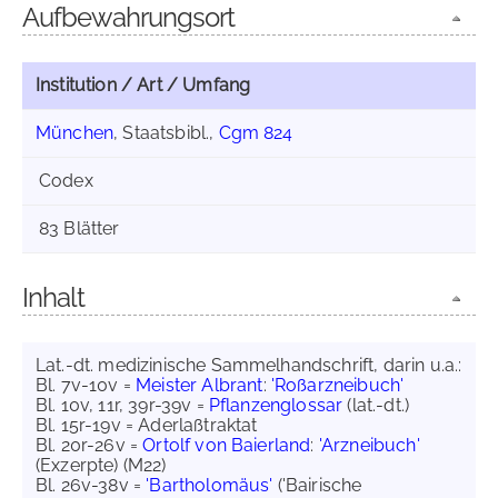
Aufbewahrungsort
Institution / Art / Umfang
München
, Staatsbibl.,
Cgm 824
Codex
83 Blätter
Inhalt
Lat.-dt. medizinische Sammelhandschrift, darin u.a.:
Bl. 7v-10v =
Meister Albrant
:
'Roßarzneibuch'
Bl. 10v, 11r, 39r-39v =
Pflanzenglossar
(lat.-dt.)
Bl. 15r-19v = Aderlaßtraktat
Bl. 20r-26v =
Ortolf von Baierland
:
'Arzneibuch'
(Exzerpte) (M22)
Bl. 26v-38v =
'Bartholomäus'
('Bairische