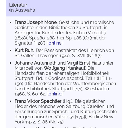
Literatur
(in Auswahl)
Franz Joseph Mone
, Geistliche und moralische
Gedichte in den Bibliotheken zu Stuttgart, in:
Anzeiger für Kunde der teutschen Vorzeit 7
(1838), Sp. 280-288, hier Sp. 288 (O) (mit der
Signatur "I 28"). [
online
]
Kurt Ruh
, Der Passionstraktat des Heinrich von
St. Gallen, Thayngen 1940, S. XVII (Nr. 67).
Johanne Autenrieth
und
Virgil Ernst Fiala
unter
Mitarbeit von
Wolfgang Irtenkauf
, Die
Handschriften der ehemaligen Hofbibliothek
Stuttgart, Bd. 1: Codices ascetici, Teil 1 (HB I 1-
150) (Die Handschriften der Württembergischen
Landesbibliothek Stuttgart II,1,1), Wiesbaden
1968, S. 60-62. [
online
]
Franz Viktor Spechtler
(Hg.), Die geistlichen
Lieder des Mönchs von Salzburg (Quellen und
Forschungen zur Sprach- und Kulturgeschichte
der germanischen Völker 51 [175]), Berlin/New
York 1972, S. 86 (Nr. 75).