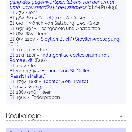
gang des gegenwürtigen lebens von der armut
umb unverstendikayt des sterbens
(ohne Prolog)
Bl. 47v = leer
Bl. 58v-64r =
Gebet(e)
mit Ablässen
Bl. 65r = Mönch von Salzburg: Lied (G 42)
Bl. 65r-69r = Tischgebete und Andachten
Bl. 86r-88v = leer
Bl. 89r-110v =
'Sibyllen Buch' ('Sibyllenweissagung')
(S 1)
Bl. 111r-112v = leer
Bl. 113r-120r =
'Indulgentiae ecclesiarum urbis
Romae', dt.
(D66)
Bl. 120v = leer
Bl. 121r-179v =
Heinrich von St. Gallen
:
'Passionstraktat'
Bl. 179v-188r =
'Tochter Sion-Traktat'
(Prosafassung)
Bl. 188v-196r = leer
Bl. 196v = Federproben
Kodikologie