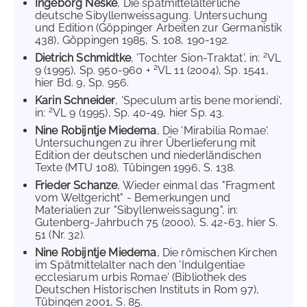
Ingeborg Neske
, Die spätmittelalterliche
deutsche Sibyllenweissagung. Untersuchung
und Edition (Göppinger Arbeiten zur Germanistik
438), Göppingen 1985, S. 108, 190-192.
2
Dietrich Schmidtke
, 'Tochter Sion-Traktat', in:
VL
2
9 (1995), Sp. 950-960 +
VL 11 (2004), Sp. 1541,
hier Bd. 9, Sp. 956.
Karin Schneider
, 'Speculum artis bene moriendi',
2
in:
VL 9 (1995), Sp. 40-49, hier Sp. 43.
Nine Robijntje Miedema
, Die 'Mirabilia Romae'.
Untersuchungen zu ihrer Überlieferung mit
Edition der deutschen und niederländischen
Texte (MTU 108), Tübingen 1996, S. 138.
Frieder Schanze
, Wieder einmal das "Fragment
vom Weltgericht" - Bemerkungen und
Materialien zur "Sibyllenweissagung", in:
Gutenberg-Jahrbuch 75 (2000), S. 42-63, hier S.
51 (Nr. 32).
Nine Robijntje Miedema
, Die römischen Kirchen
im Spätmittelalter nach den 'Indulgentiae
ecclesiarum urbis Romae' (Bibliothek des
Deutschen Historischen Instituts in Rom 97),
Tübingen 2001, S. 85.