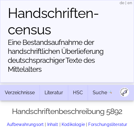
de
|
en
Handschriften­
census
Eine Bestandsaufnahme der
handschriftlichen Über­lieferung
deutschsprachiger Texte des
Mittelalters
Verzeichnisse
Literatur
HSC
Suche
Handschriftenbeschreibung 5892
Aufbewahrungsort
|
Inhalt
|
Kodikologie
|
Forschungsliteratur