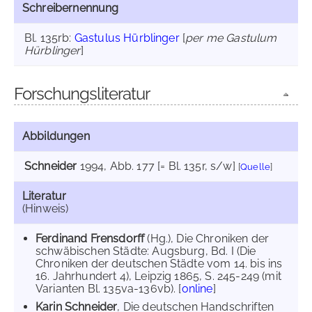
Schreibernennung
Bl. 135rb:
Gastulus Hürblinger
[
per me Gastulum
Hürblinger
]
Forschungsliteratur
Abbildungen
Schneider
1994
, Abb. 177 [= Bl. 135r, s/w]
[
Quelle
]
Literatur
(Hinweis)
Ferdinand Frensdorff
(Hg.), Die Chroniken der
schwäbischen Städte: Augsburg, Bd. I (Die
Chroniken der deutschen Städte vom 14. bis ins
16. Jahrhundert 4), Leipzig 1865, S. 245-249 (mit
Varianten Bl. 135va-136vb). [
online
]
Karin Schneider
, Die deutschen Handschriften