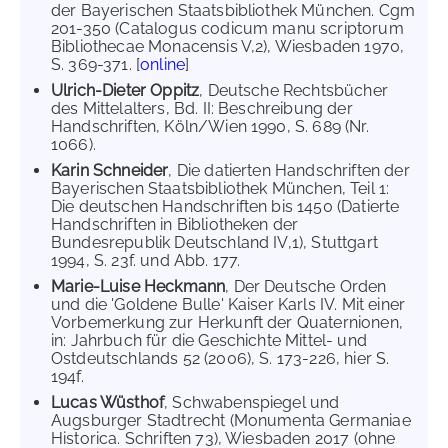
der Bayerischen Staatsbibliothek München. Cgm
201-350 (Catalogus codicum manu scriptorum
Bibliothecae Monacensis V,2), Wiesbaden 1970,
S. 369-371. [
online
]
Ulrich-Dieter Oppitz
, Deutsche Rechtsbücher
des Mittelalters, Bd. II: Beschreibung der
Handschriften, Köln/Wien 1990, S. 689 (Nr.
1066).
Karin Schneider
, Die datierten Handschriften der
Bayerischen Staatsbibliothek München, Teil 1:
Die deutschen Handschriften bis 1450 (Datierte
Handschriften in Bibliotheken der
Bundesrepublik Deutschland IV,1), Stuttgart
1994, S. 23f. und Abb. 177.
Marie-Luise Heckmann
, Der Deutsche Orden
und die 'Goldene Bulle' Kaiser Karls IV. Mit einer
Vorbemerkung zur Herkunft der Quaternionen,
in: Jahrbuch für die Geschichte Mittel- und
Ostdeutschlands 52 (2006), S. 173-226, hier S.
194f.
Lucas Wüsthof
, Schwabenspiegel und
Augsburger Stadtrecht (Monumenta Germaniae
Historica. Schriften 73), Wiesbaden 2017 (ohne