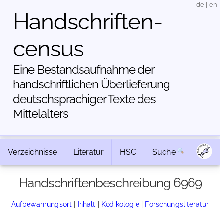
de
|
en
Handschriften­
census
Eine Bestandsaufnahme der
handschriftlichen Über­lieferung
deutschsprachiger Texte des
Mittelalters
Verzeichnisse
Literatur
HSC
Suche
Handschriftenbeschreibung 6969
Aufbewahrungsort
|
Inhalt
|
Kodikologie
|
Forschungsliteratur