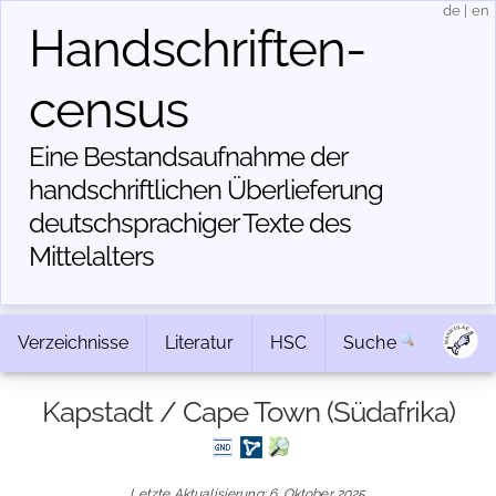
de
|
en
Handschriften­
census
Eine Bestandsaufnahme der
handschriftlichen Über­lieferung
deutschsprachiger Texte des
Mittelalters
Verzeichnisse
Literatur
HSC
Suche
Kapstadt / Cape Town (Südafrika)
Letzte Aktualisierung: 6. Oktober 2025