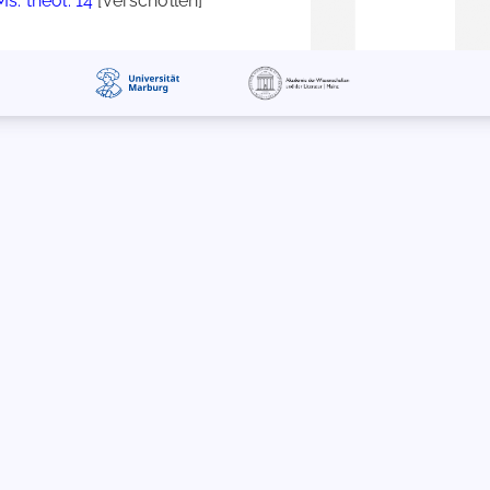
Ms. theol. 14
[verschollen]