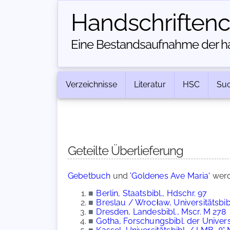
Handschriften­
Eine Bestandsaufnahme der han
Verzeichnisse
Literatur
HSC
Su
Geteilte Überlieferung
Gebetbuch
und
'Goldenes Ave Maria'
werd
■
Berlin, Staatsbibl., Hdschr. 97
■
Breslau / Wrocław, Universitätsbibl
■
Dresden, Landesbibl., Mscr. M 278
■
Gotha, Forschungsbibl. der Universi