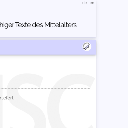
de
|
en
ger Texte des Mittelalters
iefert: