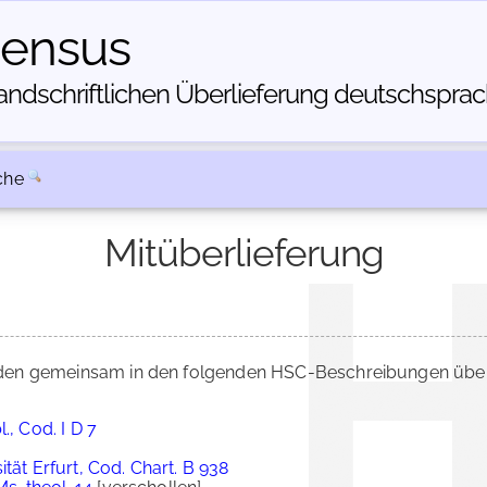
census
dschriftlichen Über­lieferung deutschsprachi
che
Mitüberlieferung
en gemeinsam in den folgenden HSC-Beschreibungen überl
., Cod. I D 7
tät Erfurt, Cod. Chart. B 938