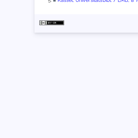
■
Kassel, Universitätsbibl. / LMB, 8° 