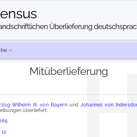
census
dschriftlichen Über­lieferung deutschsprachi
che
Mitüberlieferung
rzog Wilhelm III. von Bayern
und
Johannes von Indersdorf
ibungen überliefert:
 665
 12