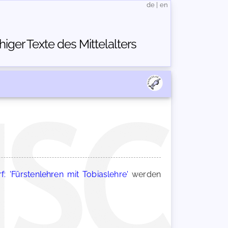
de
|
en
ger Texte des Mittelalters
: 'Fürstenlehren mit Tobiaslehre'
werden