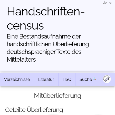
de
|
en
Handschriften­
census
Eine Bestandsaufnahme der
handschriftlichen Über­lieferung
deutschsprachiger Texte des
Mittelalters
Verzeichnisse
Literatur
HSC
Suche
Mitüberlieferung
Geteilte Überlieferung