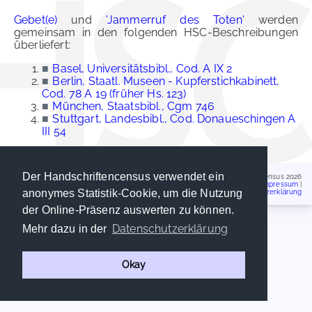
Gebet(e)
und
'Jammerruf des Toten'
werden
gemeinsam in den folgenden HSC-Beschreibungen
überliefert:
■
Basel, Universitätsbibl., Cod. A IX 2
■
Berlin, Staatl. Museen - Kupferstichkabinett,
Cod. 78 A 19 (früher Hs. 123)
■
München, Staatsbibl., Cgm 746
■
Stuttgart, Landesbibl., Cod. Donaueschingen A
III 54
Der Handschriftencensus verwendet ein
Handschriftencensus 2026
Impressum
|
anonymes Statistik-Cookie, um die Nutzung
Datenschutzerklärung
der Online-Präsenz auswerten zu können.
Datenschutzerklärung
Mehr dazu in der
Okay