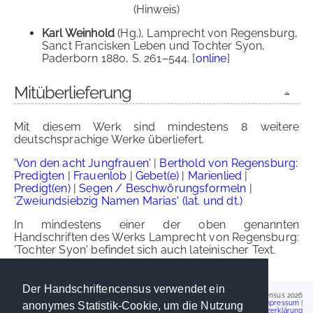
(Hinweis)
Karl Weinhold
(Hg.), Lamprecht von Regensburg,
Sanct Francisken Leben und Tochter Syon,
Paderborn 1880, S. 261–544. [
online
]
Mitüberlieferung
Mit diesem Werk sind mindestens 8 weitere
deutschsprachige Werke überliefert.
'Von den acht Jungfrauen'
|
Berthold von Regensburg:
Predigten
|
Frauenlob
|
Gebet(e)
|
Marienlied
|
Predigt(en)
|
Segen / Beschwörungsformeln
|
'Zweiundsiebzig Namen Marias' (lat. und dt.)
In mindestens einer der oben genannten
Handschriften des Werks Lamprecht von Regensburg:
'Tochter Syon' befindet sich auch lateinischer Text.
Der Handschriftencensus verwendet ein
Handschriftencensus 2026
Impressum
|
anonymes Statistik-Cookie, um die Nutzung
Datenschutzerklärung