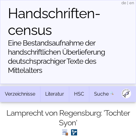
de
|
en
Handschriften­
census
Eine Bestandsaufnahme der
handschriftlichen Über­lieferung
deutschsprachiger Texte des
Mittelalters
Verzeichnisse
Literatur
HSC
Suche
Lamprecht von Regensburg: 'Tochter
Syon'