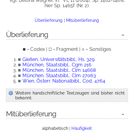
Vgl. Bettina Wagner, in:
VL 11 (2004), Sp. 1462-1468,
hier Sp. 1465f. (Nr. 2).
Überlieferung
|
Mitüberlieferung
Überlieferung
■ = Codex | □ = Fragment | ○ = Sonstiges
■
Gießen, Universitätsbibl., Hs. 329
■
München, Staatsbibl., Cgm 216
■
München, Staatsbibl., Clm 14668
■
München, Staatsbibl., Clm 27063
■
Wien, Österr. Nationalbibl., Cod. 4764
Weitere handschriftliche Textzeugen sind bisher nicht
bekannt.
Mitüberlieferung
alphabetisch
|
Häufigkeit