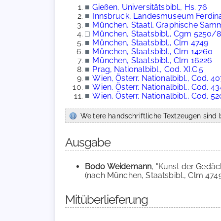
■
Gießen, Universitätsbibl., Hs. 76
■
Innsbruck, Landesmuseum Ferdin
■
München, Staatl. Graphische Samm
□
München, Staatsbibl., Cgm 5250/8
■
München, Staatsbibl., Clm 4749
■
München, Staatsbibl., Clm 14260
■
München, Staatsbibl., Clm 16226
■
Prag, Nationalbibl., Cod. XI.C.5
■
Wien, Österr. Nationalbibl., Cod. 4
■
Wien, Österr. Nationalbibl., Cod. 4
■
Wien, Österr. Nationalbibl., Cod. 5
Weitere handschriftliche Textzeugen sind b
Ausgabe
Bodo Weidemann
, "Kunst der Gedäc
(nach München, Staatsbibl., Clm 4749
Mitüberlieferung