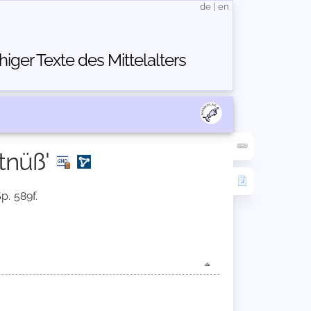
de
|
en
ger Texte des Mittelalters
tnüß'
p. 589f.