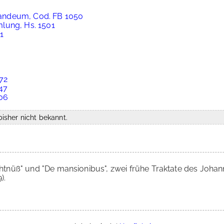
andeum, Cod. FB 1050
lung, Hs. 1501
1
072
347
206
isher nicht bekannt.
htnüß" und "De mansionibus", zwei frühe Traktate des Johann H
).