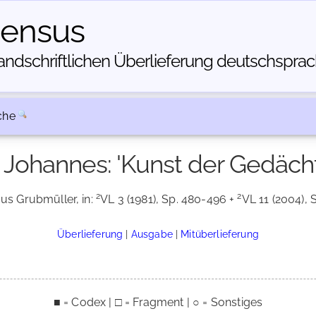
census
dschriftlichen Über­lieferung deutschsprachi
che
, Johannes: 'Kunst der Gedäch
2
2
aus Grubmüller, in:
VL 3 (1981), Sp. 480-496 +
VL 11 (2004), S
Überlieferung
|
Ausgabe
|
Mitüberlieferung
■ = Codex | □ = Fragment | ○ = Sonstiges