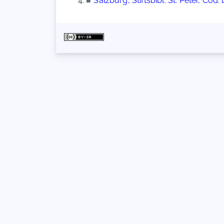
■
Salzburg, Stiftsbibl. St. Peter, Cod. b