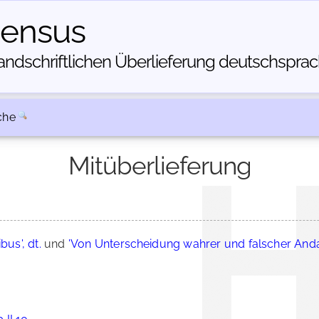
census
dschriftlichen Über­lieferung deutschsprachi
che
Mitüberlieferung
bus', dt.
und
'Von Unterscheidung wahrer und falscher Anda