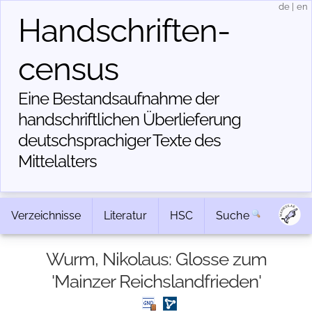
de
|
en
Handschriften­
census
Eine Bestandsaufnahme der
handschriftlichen Über­lieferung
deutschsprachiger Texte des
Mittelalters
Verzeichnisse
Literatur
HSC
Suche
Wurm, Nikolaus: Glosse zum
'Mainzer Reichslandfrieden'