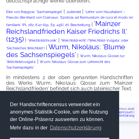
deutschsprachige Werke überliefert.
|
|
Eike von Repgow: 'Sachsenspiegel'
Judeneid
'Lehre vom Haushaben' =
Pseudo-Bernhard von Clairvaux: 'Epistola ad Raimundum de cura et modo rei
'Mainzer
|
familiaris' (PL 182, 647-651, Ep. 456), dt. Bearbeitung
Reichslandfrieden Kaiser Friedrichs II.'
(1235)
|
|
'Weichbildchronik'
'Weichbildrecht' ('Weichbild-Vulgata' oder
Wurm, Nikolaus: 'Blume
|
'Sächsisches Weichbild')
des Sachsenspiegels'
|
Wurm, Nikolaus: Glosse zur
|
'Weichbildvulgata'
Wurm, Nikolaus: Glosse zum Lehnrecht des
'Sachsenspiegels'
In mindestens 2 der oben genannten Handschriften
des Werks Wurm, Nikolaus: Glosse zum 'Mainzer
Reichslandfrieden' befindet sich auch lateinischer Text.
Der Handschriftencensus verwendet ein
Handschriftencensus 2026
anonymes Statistik-Cookie, um die Nutzung
Impressum
|
Datenschutzerklärung
der Online-Präsenz auswerten zu können.
Datenschutzerklärung
Mehr dazu in der