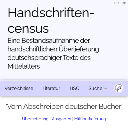
de
|
en
Handschriften­
census
Eine Bestandsaufnahme der
handschriftlichen Über­lieferung
deutschsprachiger Texte des
Mittelalters
Verzeichnisse
Literatur
HSC
Suche
'Vom Abschreiben deutscher Bücher'
Überlieferung
|
Ausgaben
|
Mitüberlieferung