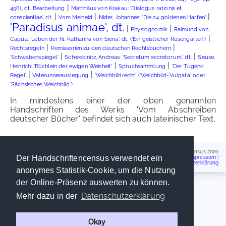
|
456), dt. Bearbeitung
Matthäus von Krakau: 'Dialogus rationis et
|
|
|
conscientiae', dt.
Vom Meineid
Nider, Johannes: 'Die 24 goldenen Harfen'
'Paradisus animae', dt.
|
|
Physiognomik
Raimund von
|
Capua: 'Leben der hl. Katharina von Siena', dt. ('Ein geistlicher Rosengarten')
|
|
Rechtsregeln
Remissorien zu den deutschen Rechtsbüchern
|
|
'Schwabenspiegel'
Schweidnitz, Andreas: 'Secretum secretorum', dt.
Seuse,
|
|
Heinrich: 'Büchlein der ewigen Weisheit'
Spruchsammlung
'Der Tugend
|
|
Regel'
Vaterunserauslegung
'Weichbildrecht' ('Weichbild-Vulgata' oder
'Sächsisches Weichbild')
In mindestens einer der oben genannten
Handschriften des Werks 'Vom Abschreiben
deutscher Bücher' befindet sich auch lateinischer Text.
Handschriftencensus 2026
Der Handschriftencensus verwendet ein
Impressum
|
Datenschutzerklärung
anonymes Statistik-Cookie, um die Nutzung
der Online-Präsenz auswerten zu können.
Datenschutzerklärung
Mehr dazu in der
Okay