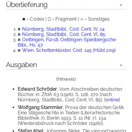
Überlieferung
■ = Codex | □ = Fragment | ○ = Sonstiges
■
Nürnberg, Stadtbibl., Cod. Cent. IV, 14
■
Nürnberg, Stadtbibl., Cod. Cent. VI, 85
■
Oettingen, Fürstl. Oettingen-Spielbergsche
Bibl., Hs. 57
■
Wien, Schottenkloster, Cod. 145 (Hübl 209)
Ausgaben
(Hinweis)
Edward Schröder
, Vom Abschreiben deutscher
Bücher, in: ZfdA 63 (1926), S. 128, 270 [nach
Nürnberg, Stadtbibl., Cod. Cent. VI, 85]. [
online
]
Wolfgang Stammler
, Prosa der deutschen Gotik.
Eine Stilgeschichte in Texten (Literarhistorische
Bibliothek 7), Berlin 1933, S. 11 (Nr. 7), 134
[Wiederabdruck nach Schröder (1926)].
Stefan Abel
, Johannes Nider, 'Die vierundzwanzig