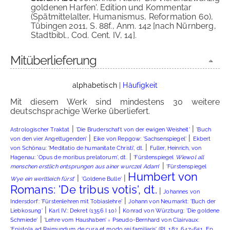
goldenen Harfen'. Edition und Kommentar
(Spätmittelalter, Humanismus, Reformation 60),
Tübingen 2011, S. 88f., Anm. 142 [nach Nürnberg,
Stadtbibl., Cod. Cent. IV, 14].
Mitüberlieferung
alphabetisch
|
Häufigkeit
Mit diesem Werk sind mindestens 30 weitere
deutschsprachige Werke überliefert.
|
|
Astrologischer Traktat
'Die Bruderschaft von der ewigen Weisheit'
'Buch
|
|
von den vier Angeltugenden'
Eike von Repgow: 'Sachsenspiegel'
Ekbert
|
von Schönau: 'Meditatio de humanitate Christi', dt.
Fuller, Heinrich, von
|
Hagenau: 'Opus de moribus prelatorum', dt.
'Fürstenspiegel
Wiewol all
|
menschen erstlich entsprungen aus ainer wurczel Adam
'
'Fürstenspiegel
Humbert von
|
|
Wye ein werltleich fürst
'
'Goldene Bulle'
Romans: 'De tribus votis', dt.
|
Johannes von
|
Indersdorf: 'Fürstenlehren mit Tobiaslehre'
Johann von Neumarkt: 'Buch der
|
|
Liebkosung'
Karl IV.: Dekret (1356 I 10)
Konrad von Würzburg: 'Die goldene
|
Schmiede'
'Lehre vom Haushaben' = Pseudo-Bernhard von Clairvaux:
'Epistola ad Raimundum de cura et modo rei familiaris' (PL 182, 647-651, Ep.