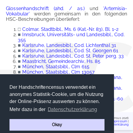
Glossenhandschrift (ahd. / as.)
und
'Artemisia-
Vokabular'
werden gemeinsam in den folgenden
HSC-Beschreibungen überliefert:
□
Colmar, Stadtbibl., Ms. 6 (Kat.-Nr. 83), Bl. 1-2
■
Innsbruck, Universitäts- und Landesbibl., Cod.
355
■
Karlsruhe, Landesbibl., Cod. Lichtenthal 31
■
Karlsruhe, Landesbibl., Cod. St. Georgen 61
■
Karlsruhe, Landesbibl., Cod. St. Peter perg. 33
■
Maastricht, Gemeindearchiv, Hs. 85
■
München, Staatsbibl., Clm 615
■
München, Staatsbibl., Clm 13057
■
Rom (Vatikanstadt), Bibl. Apostolica Vaticana,
Cod. Pal. lat. 1259
Der Handschriftencensus verwendet ein
■
Rom (Vatikanstadt), Bibl. Apostolica Vaticana,
Cod. Vat. lat. 4847
anonymes Statistik-Cookie, um die Nutzung
■
Wien, Österr. Nationalbibl., Cod. 2524, Bl. 1-60
der Online-Präsenz auswerten zu können.
Datenschutzerklärung
Mehr dazu in der
Handschriftencensus 2026
Impressum
|
Okay
Datenschutzerklärung