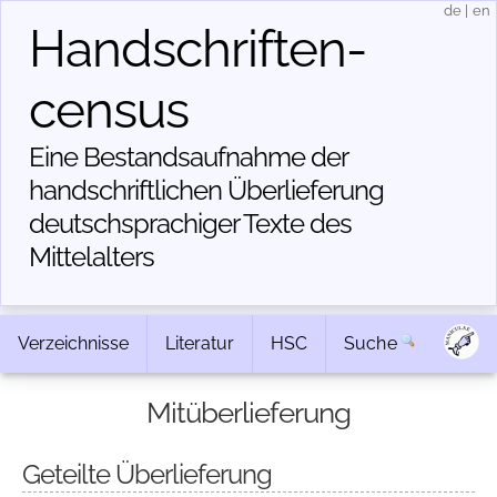
de
|
en
Handschriften­
census
Eine Bestandsaufnahme der
handschriftlichen Über­lieferung
deutschsprachiger Texte des
Mittelalters
Verzeichnisse
Literatur
HSC
Suche
Mitüberlieferung
Geteilte Überlieferung