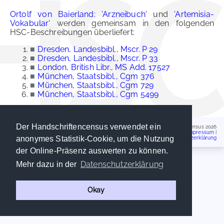
Ortolf von Baierland: 'Arzneibuch'
und
'Artemisia-
Vokabular'
werden gemeinsam in den folgenden
HSC-Beschreibungen überliefert:
■
Dresden, Landesbibl., Mscr. P 29
■
Dresden, Landesbibl., Mscr. P 33
■
London, British Libr., MS Add. 17527
■
München, Staatsbibl., Cgm 376
■
München, Staatsbibl., Cgm 729
■
München, Staatsbibl., Cgm 5499
Der Handschriftencensus verwendet ein
Handschriftencensus 2026
Impressum
|
anonymes Statistik-Cookie, um die Nutzung
Datenschutzerklärung
der Online-Präsenz auswerten zu können.
Datenschutzerklärung
Mehr dazu in der
Okay