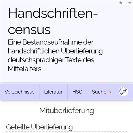
de
|
en
Handschriften­
census
Eine Bestandsaufnahme der
handschriftlichen Über­lieferung
deutschsprachiger Texte des
Mittelalters
Verzeichnisse
Literatur
HSC
Suche
Mitüberlieferung
Geteilte Überlieferung