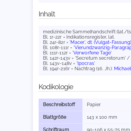
Inhalt
medizinische Sammelhandschrift (lat./tsch
Bl. 1r-22r = Indikationsregister, lat.
Bl. 24r-82r =
'Macer', dt. (Vulgat-Fassung
Bl. 108r-111r =
'Vierundzwanzig-Paragrap
Bl. 111r-112r =
'Verworfene Tage'
Bl. 142r-143v = 'Secretum secretorum' / 
Bl. 143v-148v =
'Ipocras'
Bl. 194r-216r = Nachtrag (16. Jh.):
Michael
Kodikologie
Beschreibstoff
Papier
Blattgröße
143 x 100 mm
Schriftraum
90-106 x 55-75 mm