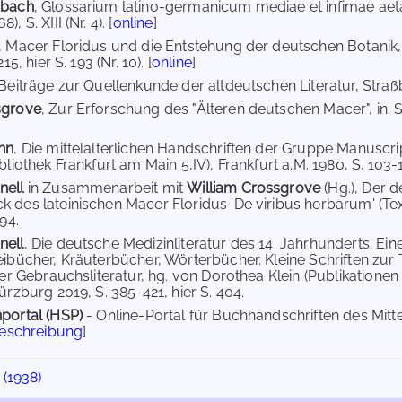
nbach
, Glossarium latino-germanicum mediae et infimae aeta
, S. XIII (Nr. 4). [
online
]
, Macer Floridus und die Entstehung der deutschen Botanik, in
15, hier S. 193 (Nr. 10). [
online
]
 Beiträge zur Quellenkunde der altdeutschen Literatur, Straßb
sgrove
, Zur Erforschung des "Älteren deutschen Macer", in: S
nn
, Die mittelalterlichen Handschriften der Gruppe Manuscr
bliothek Frankfurt am Main 5,IV), Frankfurt a.M. 1980, S. 103-11
nell
in Zusammenarbeit mit
William Crossgrove
(Hg.), Der 
 des lateinischen Macer Floridus 'De viribus herbarum' (Te
294.
nell
, Die deutsche Medizinliteratur des 14. Jahrhunderts. E
eibücher, Kräuterbücher, Wörterbücher. Kleine Schriften zur
her Gebrauchsliteratur, hg. von Dorothea Klein (Publikationen
ürzburg 2019, S. 385-421, hier S. 404.
portal (HSP)
- Online-Portal für Buchhandschriften des Mit
Beschreibung
]
 (1938)