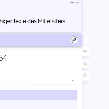
de
|
en
ger Texte des Mittelalters
54