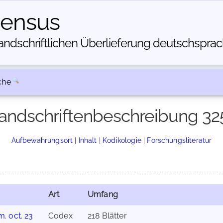
census
dschriftlichen Über­lieferung deutschsprachi
che
andschriftenbeschreibung 32
Aufbewahrungsort
|
Inhalt
|
Kodikologie
|
Forschungsliteratur
Art
Umfang
. oct. 23
Codex
218 Blätter