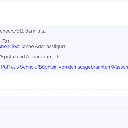
ech./dt.), darin u.a.:
)
(F2)
hen-Text'
(ohne Aderlassfigur)
'Epistula ad Alexandrum', dt.
 Puff aus Schrick
:
'Büchlein von den ausgebrannten Wässer