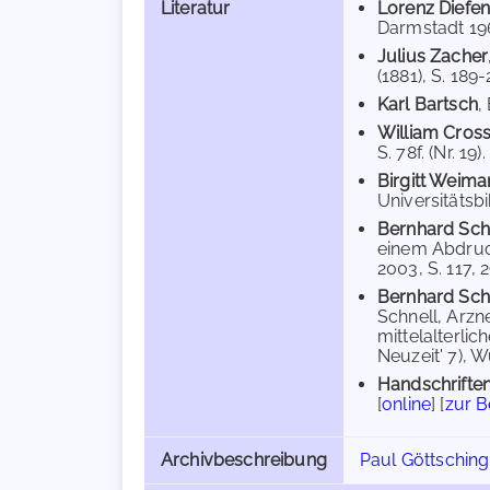
Literatur
Lorenz Diefe
Darmstadt 1968)
Julius Zacher
(1881), S. 189-2
Karl Bartsch
,
William Cros
S. 78f. (Nr. 19).
Birgitt Weima
Universitätsbi
Bernhard Sch
einem Abdruck
2003, S. 117, 
Bernhard Sch
Schnell, Arzn
mittelalterlic
Neuzeit' 7), W
Handschriften
[
online
] [
zur 
Archivbeschreibung
Paul Göttsching