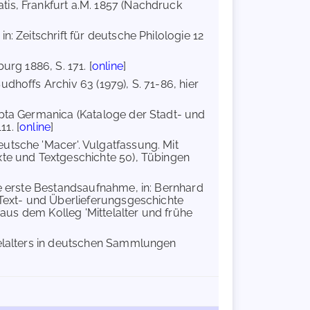
tis, Frankfurt a.M. 1857 (Nachdruck
: Zeitschrift für deutsche Philologie 12
urg 1886, S. 171. [
online
]
udhoffs Archiv 63 (1979), S. 71-86, hier
ipta Germanica (Kataloge der Stadt- und
1. [
online
]
deutsche 'Macer'. Vulgatfassung. Mit
xte und Textgeschichte 50), Tübingen
ine erste Bestandsaufnahme, in: Bernhard
 Text- und Überlieferungsgeschichte
 aus dem Kolleg 'Mittelalter und frühe
telalters in deutschen Sammlungen