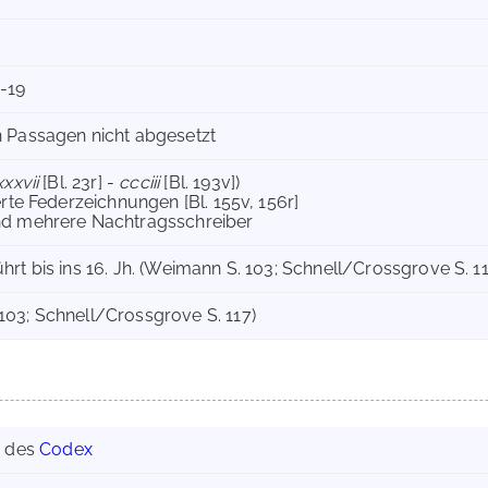
-19
 Passagen nicht abgesetzt
xxxvii
[Bl. 23r] -
ccciii
[Bl. 193v])
erte Federzeichnungen [Bl. 155v, 156r]
nd mehrere Nachtragsschreiber
rt bis ins 16. Jh. (Weimann S. 103; Schnell/Crossgrove S. 11
03; Schnell/Crossgrove S. 117)
g des
Codex