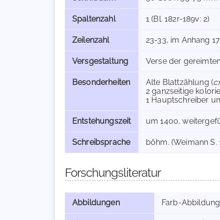
Spaltenzahl
1 (Bl. 182r-189v: 2)
Zeilenzahl
23-33, im Anhang 17
Versgestaltung
Verse der gereimten
Besonderheiten
Alte Blattzählung (
c
2 ganzseitige kolori
1 Hauptschreiber u
Entstehungszeit
um 1400, weitergefüh
Schreibsprache
böhm. (Weimann S. 1
Forschungsliteratur
Abbildungen
Farb-Abbildun