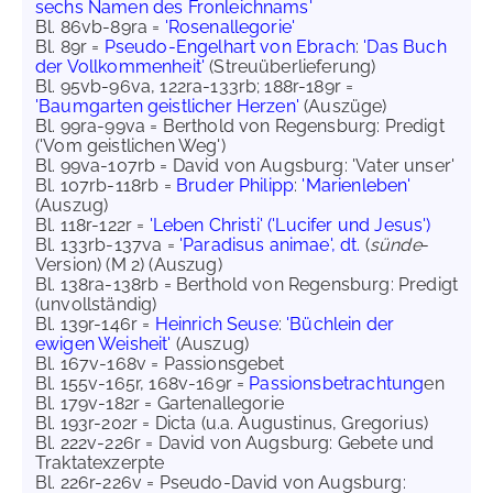
sechs Namen des Fronleichnams'
Bl. 86vb-89ra =
'Rosenallegorie'
Bl. 89r =
Pseudo-Engelhart von Ebrach
:
'Das Buch
der Vollkommenheit'
(Streuüberlieferung)
Bl. 95vb-96va, 122ra-133rb; 188r-189r =
'Baumgarten geistlicher Herzen'
(Auszüge)
Bl. 99ra-99va = Berthold von Regensburg: Predigt
('Vom geistlichen Weg')
Bl. 99va-107rb = David von Augsburg: 'Vater unser'
Bl. 107rb-118rb =
Bruder Philipp
:
'Marienleben'
(Auszug)
Bl. 118r-122r =
'Leben Christi' ('Lucifer und Jesus')
Bl. 133rb-137va =
'Paradisus animae', dt.
(
sünde
-
Version) (M 2) (Auszug)
Bl. 138ra-138rb = Berthold von Regensburg: Predigt
(unvollständig)
Bl. 139r-146r =
Heinrich Seuse
:
'Büchlein der
ewigen Weisheit'
(Auszug)
Bl. 167v-168v = Passionsgebet
Bl. 155v-165r, 168v-169r =
Passionsbetrachtung
en
Bl. 179v-182r = Gartenallegorie
Bl. 193r-202r = Dicta (u.a. Augustinus, Gregorius)
Bl. 222v-226r = David von Augsburg: Gebete und
Traktatexzerpte
Bl. 226r-226v = Pseudo-David von Augsburg: