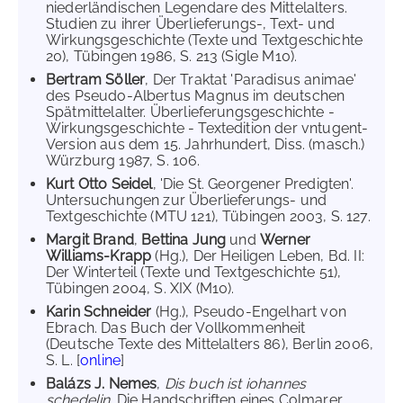
niederländischen Legendare des Mittelalters.
Studien zu ihrer Überlieferungs-, Text- und
Wirkungsgeschichte (Texte und Textgeschichte
20), Tübingen 1986, S. 213 (Sigle M10).
Bertram Söller
, Der Traktat 'Paradisus animae'
des Pseudo-Albertus Magnus im deutschen
Spätmittelalter. Überlieferungsgeschichte -
Wirkungsgeschichte - Textedition der vntugent-
Version aus dem 15. Jahrhundert, Diss. (masch.)
Würzburg 1987, S. 106.
Kurt Otto Seidel
, 'Die St. Georgener Predigten'.
Untersuchungen zur Überlieferungs- und
Textgeschichte (MTU 121), Tübingen 2003, S. 127.
Margit Brand
,
Bettina Jung
und
Werner
Williams-Krapp
(Hg.), Der Heiligen Leben, Bd. II:
Der Winterteil (Texte und Textgeschichte 51),
Tübingen 2004, S. XIX (M10).
Karin Schneider
(Hg.), Pseudo-Engelhart von
Ebrach. Das Buch der Vollkommenheit
(Deutsche Texte des Mittelalters 86), Berlin 2006,
S. L. [
online
]
Balázs J. Nemes
,
Dis buch ist iohannes
schedelin
. Die Handschriften eines Colmarer