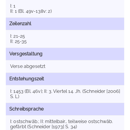
I: 1
II: 1 (Bl. 49v-138v: 2)
Zeilenzahl
I: 21-25
II: 25-35
Versgestaltung
Verse abgesetzt
Entstehungszeit
I: 1453 (Bl. 46v); II: 3. Viertel 14. Jh. (Schneider [2006]
S. L)
Schreibsprache
I: ostschwäb.; II: mittelbair., teilweise ostschwäb.
gefärbt (Schneider [1973] S. 34)