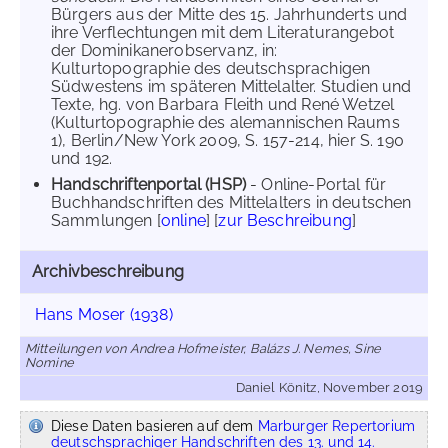
Bürgers aus der Mitte des 15. Jahrhunderts und
ihre Verflechtungen mit dem Literaturangebot
der Dominikanerobservanz, in:
Kulturtopographie des deutschsprachigen
Südwestens im späteren Mittelalter. Studien und
Texte, hg. von Barbara Fleith und René Wetzel
(Kulturtopographie des alemannischen Raums
1), Berlin/New York 2009, S. 157-214, hier S. 190
und 192.
Handschriftenportal (HSP)
- Online-Portal für
Buchhandschriften des Mittelalters in deutschen
Sammlungen [
online
] [
zur Beschreibung
]
Archivbeschreibung
Hans Moser (1938)
Mitteilungen von Andrea Hofmeister, Balázs J. Nemes, Sine
Nomine
Daniel Könitz, November 2019
Diese Daten basieren auf dem
Marburger Repertorium
deutschsprachiger Handschriften des 13. und 14.