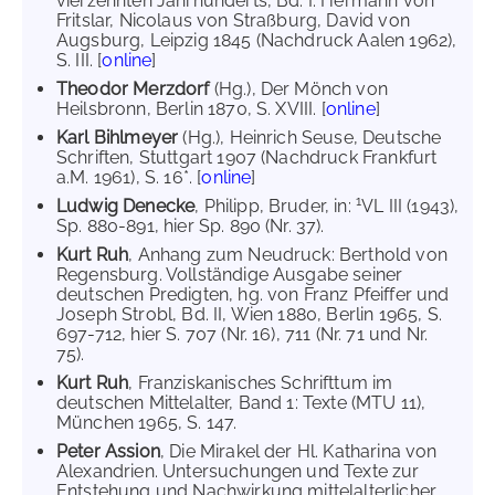
vierzehnten Jahrhunderts, Bd. I: Hermann von
Fritslar, Nicolaus von Straßburg, David von
Augsburg, Leipzig 1845 (Nachdruck Aalen 1962),
S. III. [
online
]
Theodor Merzdorf
(Hg.), Der Mönch von
Heilsbronn, Berlin 1870, S. XVIII. [
online
]
Karl Bihlmeyer
(Hg.), Heinrich Seuse, Deutsche
Schriften, Stuttgart 1907 (Nachdruck Frankfurt
a.M. 1961), S. 16*. [
online
]
1
Ludwig Denecke
, Philipp, Bruder, in:
VL III (1943),
Sp. 880-891, hier Sp. 890 (Nr. 37).
Kurt Ruh
, Anhang zum Neudruck: Berthold von
Regensburg. Vollständige Ausgabe seiner
deutschen Predigten, hg. von Franz Pfeiffer und
Joseph Strobl, Bd. II, Wien 1880, Berlin 1965, S.
697-712, hier S. 707 (Nr. 16), 711 (Nr. 71 und Nr.
75).
Kurt Ruh
, Franziskanisches Schrifttum im
deutschen Mittelalter, Band 1: Texte (MTU 11),
München 1965, S. 147.
Peter Assion
, Die Mirakel der Hl. Katharina von
Alexandrien. Untersuchungen und Texte zur
Entstehung und Nachwirkung mittelalterlicher