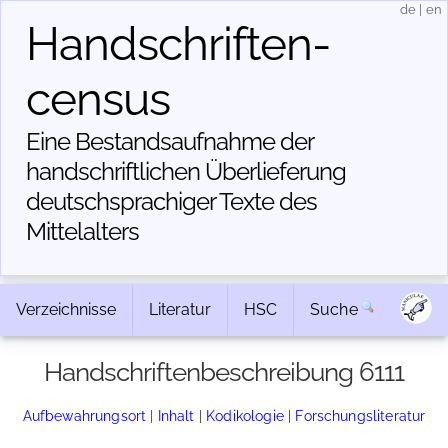
de
|
en
Handschriften­
census
Eine Bestandsaufnahme der
handschriftlichen Über­lieferung
deutschsprachiger Texte des
Mittelalters
Verzeichnisse
Literatur
HSC
Suche
Handschriftenbeschreibung 6111
Aufbewahrungsort
|
Inhalt
|
Kodikologie
|
Forschungsliteratur