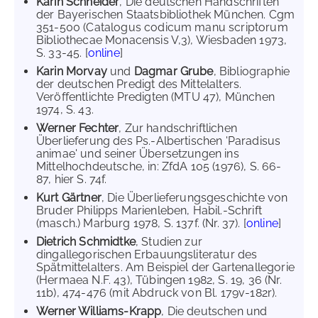
Karin Schneider
, Die deutschen Handschriften
der Bayerischen Staatsbibliothek München. Cgm
351-500 (Catalogus codicum manu scriptorum
Bibliothecae Monacensis V,3), Wiesbaden 1973,
S. 33-45. [
online
]
Karin Morvay
und
Dagmar Grube
, Bibliographie
der deutschen Predigt des Mittelalters.
Veröffentlichte Predigten (MTU 47), München
1974, S. 43.
Werner Fechter
, Zur handschriftlichen
Überlieferung des Ps.-Albertischen 'Paradisus
animae' und seiner Übersetzungen ins
Mittelhochdeutsche, in: ZfdA 105 (1976), S. 66-
87, hier S. 74f.
Kurt Gärtner
, Die Überlieferungsgeschichte von
Bruder Philipps Marienleben, Habil.-Schrift
(masch.) Marburg 1978, S. 137f. (Nr. 37). [
online
]
Dietrich Schmidtke
, Studien zur
dingallegorischen Erbauungsliteratur des
Spätmittelalters. Am Beispiel der Gartenallegorie
(Hermaea N.F. 43), Tübingen 1982, S. 19, 36 (Nr.
11b), 474-476 (mit Abdruck von Bl. 179v-182r).
Werner Williams-Krapp
, Die deutschen und