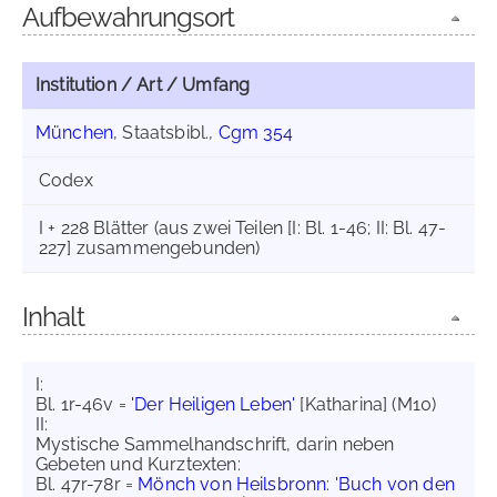
Aufbewahrungsort
Institution / Art / Umfang
München
, Staatsbibl.,
Cgm 354
Codex
I + 228 Blätter (aus zwei Teilen [I: Bl. 1-46; II: Bl. 47-
227] zusammengebunden)
Inhalt
I:
Bl. 1r-46v =
'Der Heiligen Leben'
[Katharina] (M10)
II:
Mystische Sammelhandschrift, darin neben
Gebeten und Kurztexten:
Bl. 47r-78r =
Mönch von Heilsbronn
:
'Buch von den