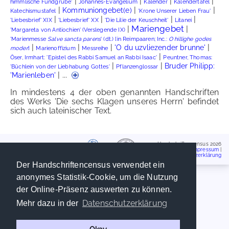
|
|
|
|
himmlische Fundgrube'
Johannes-Evangelium
Kalender
Kalendertafel
|
|
|
Kommuniongebet(e)
Katechismustafel
'Krone Unserer Lieben Frau'
|
|
|
|
'Liebesbrief' XIX
'Liebesbrief' XX
'Die Lilie der Keuschheit'
Litanei
Mariengebet
|
|
'Margareta von Antiochien' (Verslegende IX)
'Marienmesse
Salve sancta parens
' (dt.) [in Reimpaaren; Inc.:
O hillighe godes
|
|
|
|
'O du uzvliezender brunne'
moder
]
Marienoffizium
Messreihe
|
Öser, Irmhart: 'Epistel des Rabbi Samuel an Rabbi Isaac'
Peuntner, Thomas:
|
|
Bruder Philipp:
'Büchlein von der Liebhabung Gottes'
Pflanzenglossar
| ...
'Marienleben'
In mindestens 4 der oben genannten Handschriften
des Werks 'Die sechs Klagen unseres Herrn' befindet
sich auch lateinischer Text.
Handschriftencensus 2026
Impressum
|
Datenschutzerklärung
Der Handschriftencensus verwendet ein
anonymes Statistik-Cookie, um die Nutzung
der Online-Präsenz auswerten zu können.
Datenschutzerklärung
Mehr dazu in der