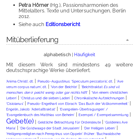
Petra Hörner
(Hg.), Passionsharmonien des
Mittelalters. Texte und Untersuchungen, Berlin
2012.
Siehe auch
Editionsbericht
Mitüberlieferung
alphabetisch
|
Häufigkeit
Mit diesem Werk sind mindestens 49 weitere
deutschsprachige Werke überliefert.
|
|
'Anima Christi', dt.
Pseudo-Augustinus: 'Speculum peccatoris', dt.
'Ave
|
|
verum corpus natum', dt.
'Von der Beichte'
'Beichttraktat
Es sind vil
|
menschen, den ir peicht wenig oder gar nichts hilft
'
'Von einem christlichen
|
|
|
Leben'
'Christus und die sieben Laden'
Chronikalische Aufzeichnungen
|
|
'Cisioianus'
Pseudo-Engelhart von Ebrach: 'Das Buch der Vollkommenheit'
|
Engelin, Jakob: 'Aderlaßtraktat'
'Evangelien-Übertragungen' /
|
|
'Evangelienbuch des Matthias von Beheim'
Exempel / Exempelsammlung
Gebet(e)
|
|
Geistliche Betrachtung für Ordensleute
'Goldenes Ave
|
|
|
Maria'
'Die Goldwaage der Stadt Jerusalem'
'Der Heiligen Leben'
'Heiligenpredigten nach Peregrinus von Oppeln' [früher: 'Buchwaldsche
|
|