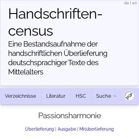
de
|
en
Handschriften­
census
Eine Bestandsaufnahme der
handschriftlichen Über­lieferung
deutschsprachiger Texte des
Mittelalters
Verzeichnisse
Literatur
HSC
Suche
Passionsharmonie
Überlieferung
|
Ausgabe
|
Mitüberlieferung