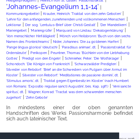
Heiligenpredigten']
Heinrich von St. Gallen: 'Passionstraktat'
'Johannes-Evangelium 1,1-14'
|
|
|
Kommuniongebet(e)
Krauter, Heinrich: 'Traktat von den zehn Geboten'
|
'Lehre für den anfangenden, zunehmenden und vollkommenen Menschen'
|
|
|
Lektionar
Der sog. 'Lentulus-Brief über Christi Gestalt'
'Der Mandelkern'
|
|
|
Mariengebet
'Mariengrüße'
Marquard von Lindau: 'Dekalogerklärung'
|
'Von menschlicher Hinfälligkeit'
Mönch von Heilsbronn: 'Buch von den sechs
|
|
Namen des Fronleichnams'
Nider, Johannes: 'Die 24 goldenen Harfen'
|
|
'Pange lingua gloriosi' (deutsch)
'Paradisus animae', dt.
'Passionstraktat für
|
|
Ordensleute'
Perikopen
Peuntner, Thomas: 'Büchlein von der Liebhabung
|
|
|
Gottes'
'Predigt von den Engeln'
Schmieher, Peter: 'Die Wolfsklage'
|
|
Schondoch: 'Die Königin von Frankreich'
'Schwarzwälder Predigten'
Silvester von Rebdorf: 'Brief an die Schwestern von Pulgarn über Armut im
|
|
Kloster'
Silvester von Rebdorf: 'Meditationes de passione domini', dt.
|
'Stimulus amoris', dt.
'Traktat gegen Eigenbesitz im Kloster' (nach Humbert
|
von Romans: 'Expositio regulae sancti Augustini', bes. Kap. 19ff.)
'Veni sancte
|
spiritus', dt.
Wagner, Konrad: 'Tractat was dem schawenden menschen
|
zugehort'
'Zehn Gebote'
In mindestens einer der oben genannten
Handschriften des Werks Passionsharmonie befindet
sich auch lateinischer Text.
Handschriftencensus 2026