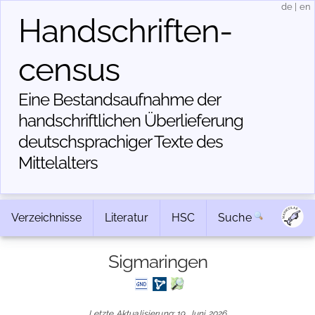
de
|
en
Handschriften­
census
Eine Bestandsaufnahme der
handschriftlichen Über­lieferung
deutschsprachiger Texte des
Mittelalters
Verzeichnisse
Literatur
HSC
Suche
Sigmaringen
Letzte Aktualisierung: 19. Juni 2026