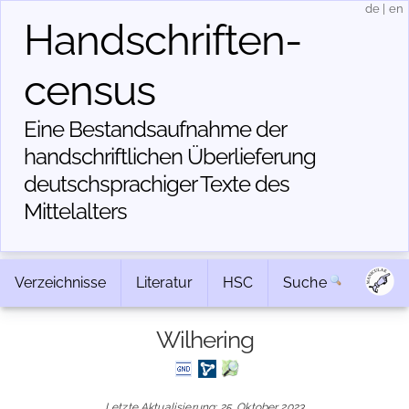
de
|
en
Handschriften­
census
Eine Bestandsaufnahme der
handschriftlichen Über­lieferung
deutschsprachiger Texte des
Mittelalters
Verzeichnisse
Literatur
HSC
Suche
Wilhering
Letzte Aktualisierung: 25. Oktober 2023