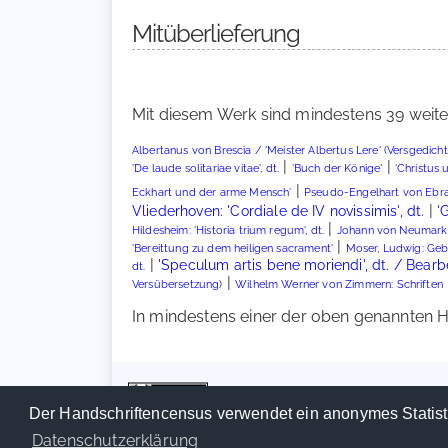
Mitüberlieferung
Mit diesem Werk sind mindestens 39 weite
Albertanus von Brescia / 'Meister Albertus Lere' (Versgedicht
|
|
'De laude solitariae vitae', dt.
'Buch der Könige'
'Christus 
|
Eckhart und der arme Mensch'
Pseudo-Engelhart von Ebra
|
Vliederhoven: 'Cordiale de IV novissimis', dt.
'
|
Hildesheim: 'Historia trium regum', dt.
Johann von Neumarkt:
|
'Bereittung zu dem heiligen sacrament'
Moser, Ludwig: Geb
|
'Speculum artis bene moriendi', dt. / Bear
dt.
|
Versübersetzung)
Wilhelm Werner von Zimmern: Schriften
In mindestens einer der oben genannten Ha
Der Handschriftencensus verwendet ein anonymes Statist
Datenschutzerklärung