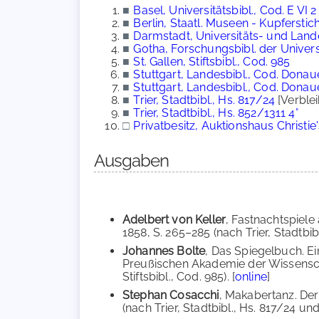
■
Basel, Universitätsbibl., Cod. E VI 2 
■
Berlin, Staatl. Museen - Kupferstich
■
Darmstadt, Universitäts- und Lande
■
Gotha, Forschungsbibl. der Universi
■
St. Gallen, Stiftsbibl., Cod. 985
■
Stuttgart, Landesbibl., Cod. Dona
■
Stuttgart, Landesbibl., Cod. Donau
■
Trier, Stadtbibl., Hs. 817/24
[Verble
■
Trier, Stadtbibl., Hs. 852/1311 4°
□
Privatbesitz, Auktionshaus Christie
Ausgaben
Adelbert von Keller
, Fastnachtspiele
1858, S. 265–285 (nach Trier, Stadtbibl
Johannes Bolte
, Das Spiegelbuch. Ei
Preußischen Akademie der Wissenschafte
Stiftsbibl., Cod. 985). [
online
]
Stephan Cosacchi
, Makabertanz. Der
(nach Trier, Stadtbibl., Hs. 817/24 un