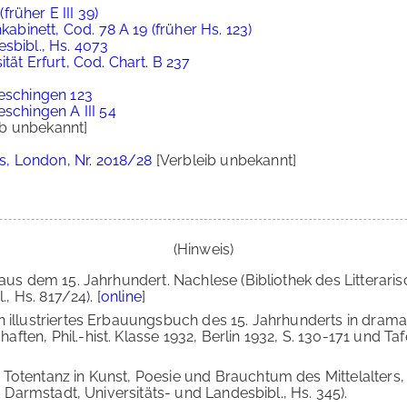
(früher E III 39)
kabinett, Cod. 78 A 19 (früher Hs. 123)
sbibl., Hs. 4073
tät Erfurt, Cod. Chart. B 237
ueschingen 123
eschingen A III 54
ib unbekannt]
's, London, Nr. 2018/28
[Verbleib unbekannt]
(Hinweis)
 aus dem 15. Jahrhundert. Nachlese (Bibliothek des Litterarisc
., Hs. 817/24). [
online
]
n illustriertes Erbauungsbuch des 15. Jahrhunderts in dramat
n, Phil.-hist. Klasse 1932, Berlin 1932, S. 130-171 und Tafel 
 Totentanz in Kunst, Poesie und Brauchtum des Mittelalters
d Darmstadt, Universitäts- und Landesbibl., Hs. 345).