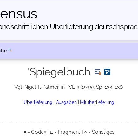
census
dschriftlichen Über­lieferung deutschsprachi
che
'Spiegelbuch'
2
Vgl. Nigel F. Palmer, in:
VL 9 (1995), Sp. 134-138.
Überlieferung
|
Ausgaben
|
Mitüberlieferung
■ = Codex | □ = Fragment | ○ = Sonstiges