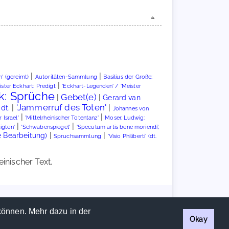
|
|
n' (gereimt)
Autoritäten-Sammlung
Basilius der Große:
|
ster Eckhart: Predigt
'Eckhart-Legenden' / 'Meister
k: Sprüche
Gebet(e)
|
|
Gerard van
'Jammerruf des Toten'
|
|
dt.
Johannes von
|
|
Israel'
'Mittelrheinischer Totentanz'
Moser, Ludwig:
|
|
igten'
'Schwabenspiegel'
'Speculum artis bene moriendi',
|
|
e Bearbeitung)
Spruchsammlung
'Visio Philiberti' (dt.
inischer Text.
Handschriftencensus 2026 |
Impressum
|
Datenschutzerklärung
können. Mehr dazu in der
Okay