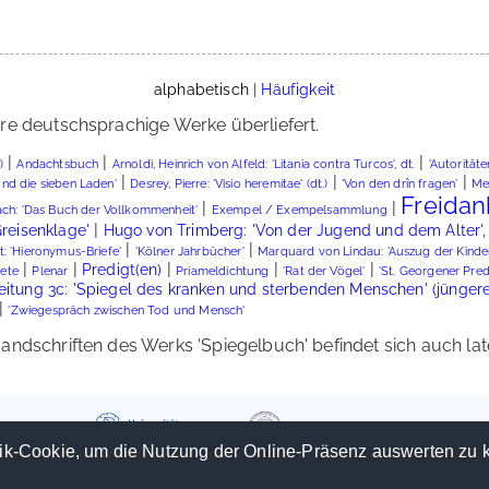
alphabetisch
|
Häufigkeit
re deutschsprachige Werke überliefert.
|
|
|
)
Andachtsbuch
Arnoldi, Heinrich von Alfeld: 'Litania contra Turcos', dt.
'Autoritäte
|
|
|
und die sieben Laden'
Desrey, Pierre: 'Visio heremitae' (dt.)
'Von den drîn fragen'
Mei
Freidan
|
|
ch: 'Das Buch der Vollkommenheit'
Exempel / Exempelsammlung
|
Greisenklage'
Hugo von Trimberg: 'Von der Jugend und dem Alter', 
|
|
 'Hieronymus-Briefe'
'Kölner Jahrbücher'
Marquard von Lindau: 'Auszug der Kinder 
|
|
|
|
|
Predigt(en)
ete
Plenar
Priameldichtung
'Rat der Vögel'
'St. Georgener Pred
beitung 3c: 'Spiegel des kranken und sterbenden Menschen' (jünger
|
'Zwiegespräch zwischen Tod und Mensch'
ndschriften des Werks 'Spiegelbuch' befindet sich auch late
ik-Cookie, um die Nutzung der Online-Präsenz auswerten zu 