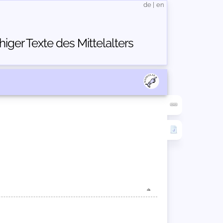
de
|
en
ger Texte des Mittelalters