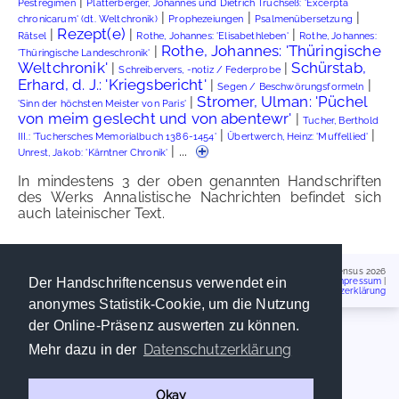
|
Pestregimen
Platterberger, Johannes und Dietrich Truchseß: 'Excerpta
|
|
|
chronicarum' (dt. Weltchronik)
Prophezeiungen
Psalmenübersetzung
Rezept(e)
|
|
|
Rätsel
Rothe, Johannes: 'Elisabethleben'
Rothe, Johannes:
Rothe, Johannes: 'Thüringische
|
'Thüringische Landeschronik'
Weltchronik'
Schürstab,
|
|
Schreibervers, -notiz / Federprobe
Erhard, d. J.: 'Kriegsbericht'
|
|
Segen / Beschwörungsformeln
Stromer, Ulman: 'Püchel
|
'Sinn der höchsten Meister von Paris'
von meim geslecht und von abentewr'
|
Tucher, Berthold
|
|
III.: 'Tuchersches Memorialbuch 1386-1454'
Übertwerch, Heinz: 'Muffellied'
| ...
Unrest, Jakob: 'Kärntner Chronik'
In mindestens 3 der oben genannten Handschriften
des Werks Annalistische Nachrichten befindet sich
auch lateinischer Text.
Handschriftencensus 2026
Der Handschriftencensus verwendet ein
Impressum
|
Datenschutzerklärung
anonymes Statistik-Cookie, um die Nutzung
der Online-Präsenz auswerten zu können.
Datenschutzerklärung
Mehr dazu in der
Okay