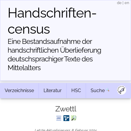
de
|
en
Handschriften­
census
Eine Bestandsaufnahme der
handschriftlichen Über­lieferung
deutschsprachiger Texte des
Mittelalters
Verzeichnisse
Literatur
HSC
Suche
Zwettl
Letzte Aktualisierung: 8. Februar 2024