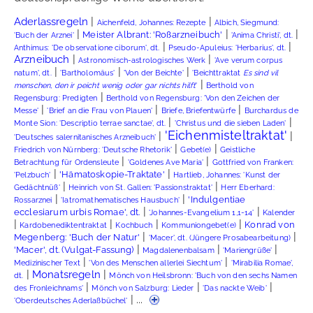
|
|
Aderlassregeln
Aichenfeld, Johannes: Rezepte
Albich, Siegmund:
|
|
|
Meister Albrant: 'Roßarzneibuch'
'Buch der Arznei'
'Anima Christi', dt.
|
|
Anthimus: 'De observatione ciborum', dt.
Pseudo-Apuleius: 'Herbarius', dt.
|
|
Arzneibuch
Astronomisch-astrologisches Werk
'Ave verum corpus
|
|
|
natum', dt.
'Bartholomäus'
'Von der Beichte'
'Beichttraktat
Es sind vil
|
menschen, den ir peicht wenig oder gar nichts hilft
'
Berthold von
|
Regensburg: Predigten
Berthold von Regensburg: 'Von den Zeichen der
|
|
|
Messe'
'Brief an die Frau von Plauen'
Briefe, Briefentwürfe
Burchardus de
|
|
Monte Sion: 'Descriptio terrae sanctae', dt.
'Christus und die sieben Laden'
'Eichenmisteltraktat'
|
|
'Deutsches salernitanisches Arzneibuch'
|
|
Friedrich von Nürnberg: 'Deutsche Rhetorik'
Gebet(e)
Geistliche
|
|
Betrachtung für Ordensleute
'Goldenes Ave Maria'
Gottfried von Franken:
|
|
'Hämatoskopie-Traktate'
'Pelzbuch'
Hartlieb, Johannes: 'Kunst der
|
|
Gedächtnüß'
Heinrich von St. Gallen: 'Passionstraktat'
Herr Eberhard:
|
|
'Indulgentiae
Rossarznei
'Iatromathematisches Hausbuch'
|
|
ecclesiarum urbis Romae', dt.
'Johannes-Evangelium 1,1-14'
Kalender
|
|
|
|
Konrad von
Kardobenediktentraktat
Kochbuch
Kommuniongebet(e)
|
|
Megenberg: 'Buch der Natur'
'Macer', dt. (Jüngere Prosabearbeitung)
|
|
|
'Macer', dt. (Vulgat-Fassung)
Magdalenenbalsam
'Mariengrüße'
|
|
Medizinischer Text
'Von des Menschen allerlei Siechtum'
'Mirabilia Romae',
|
|
Monatsregeln
dt.
Mönch von Heilsbronn: 'Buch von den sechs Namen
|
|
|
des Fronleichnams'
Mönch von Salzburg: Lieder
'Das nackte Weib'
| ...
'Oberdeutsches Aderlaßbüchel'