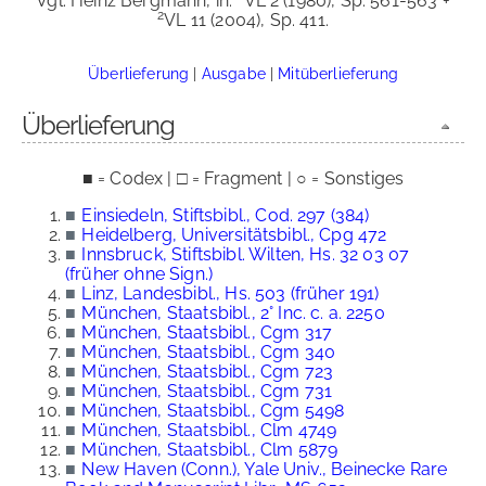
Vgl. Heinz Bergmann, in:
VL 2 (1980), Sp. 561-563 +
2
VL 11 (2004), Sp. 411.
Überlieferung
|
Ausgabe
|
Mitüberlieferung
Überlieferung
■ = Codex | □ = Fragment | ○ = Sonstiges
■
Einsiedeln, Stiftsbibl., Cod. 297 (384)
■
Heidelberg, Universitätsbibl., Cpg 472
■
Innsbruck, Stiftsbibl. Wilten, Hs. 32 03 07
(früher ohne Sign.)
■
Linz, Landesbibl., Hs. 503 (früher 191)
■
München, Staatsbibl., 2° Inc. c. a. 2250
■
München, Staatsbibl., Cgm 317
■
München, Staatsbibl., Cgm 340
■
München, Staatsbibl., Cgm 723
■
München, Staatsbibl., Cgm 731
■
München, Staatsbibl., Cgm 5498
■
München, Staatsbibl., Clm 4749
■
München, Staatsbibl., Clm 5879
■
New Haven (Conn.), Yale Univ., Beinecke Rare