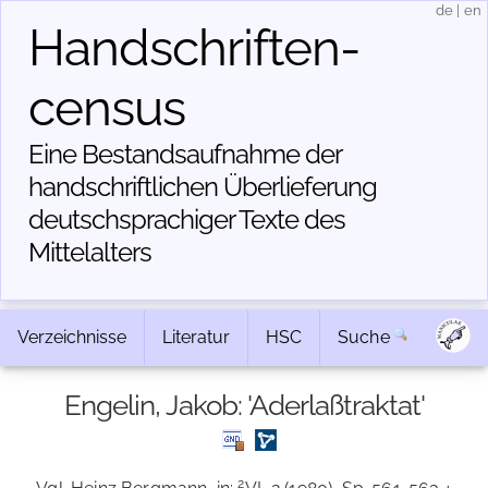
de
|
en
Handschriften­
census
Eine Bestandsaufnahme der
handschriftlichen Über­lieferung
deutschsprachiger Texte des
Mittelalters
Verzeichnisse
Literatur
HSC
Suche
Engelin, Jakob: 'Aderlaßtraktat'
2