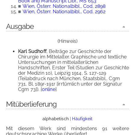
Book and Manuscript Libr., MS 653
■
Wien, Österr. Nationalbibl., Cod. 2898
■
Wien, Österr. Nationalbibl., Cod. 2962
Ausgabe
(Hinweis)
Karl Sudhoff
, Beiträge zur Geschichte der
Chirurgie im Mittelalter. Graphische und textliche
Untersuchungen in mittelalterlichen
Handschriften, Erster Teil (Studien zur Geschichte
der Medizin 10), Leipzig 1914, S. 127-129
(Teilabdruck nach München, Staatsbibl., Cgm
731, Bl. 189r-191r [irrtümlich unter der Signatur
Cgm 73]). [
online
]
Mitüberlieferung
alphabetisch
|
Häufigkeit
Mit diesem Werk sind mindestens 91 weitere
deutschsprachige Werke überliefert.