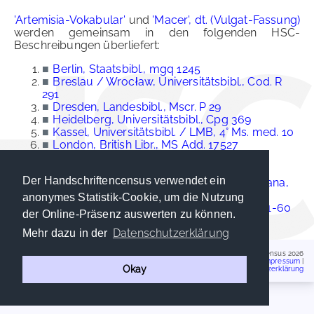
'Artemisia-Vokabular'
und
'Macer', dt. (Vulgat-Fassung)
werden gemeinsam in den folgenden HSC-
Beschreibungen überliefert:
■
Berlin, Staatsbibl., mgq 1245
■
Breslau / Wrocław, Universitätsbibl., Cod. R
291
■
Dresden, Landesbibl., Mscr. P 29
■
Heidelberg, Universitätsbibl., Cpg 369
■
Kassel, Universitätsbibl. / LMB, 4° Ms. med. 10
■
London, British Libr., MS Add. 17527
■
München, Staatsbibl., Cgm 376
■
München, Staatsbibl., Cgm 729
Der Handschriftencensus verwendet ein
■
Rom (Vatikanstadt), Bibl. Apostolica Vaticana,
Cod. Vat. lat. 4847
anonymes Statistik-Cookie, um die Nutzung
■
Wien, Österr. Nationalbibl., Cod. 2524, Bl. 1-60
der Online-Präsenz auswerten zu können.
Datenschutzerklärung
Mehr dazu in der
Handschriftencensus 2026
Impressum
|
Okay
Datenschutzerklärung