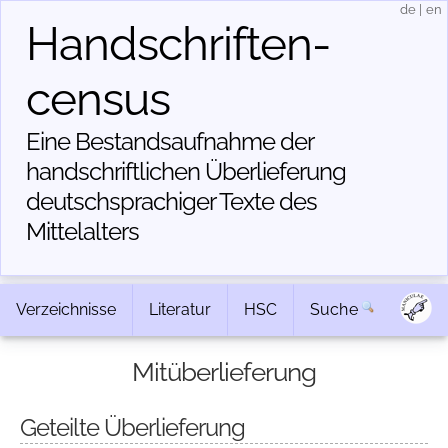
de
|
en
Handschriften­
census
Eine Bestandsaufnahme der
handschriftlichen Über­lieferung
deutschsprachiger Texte des
Mittelalters
Verzeichnisse
Literatur
HSC
Suche
Mitüberlieferung
Geteilte Überlieferung