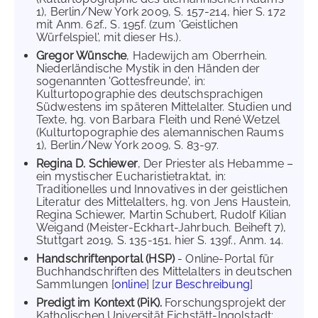
1), Berlin/New York 2009, S. 157-214, hier S. 172
mit Anm. 62f., S. 195f. (zum 'Geistlichen
Würfelspiel', mit dieser Hs.).
Gregor Wünsche
, Hadewijch am Oberrhein.
Niederländische Mystik in den Händen der
sogenannten 'Gottesfreunde', in:
Kulturtopographie des deutschsprachigen
Südwestens im späteren Mittelalter. Studien und
Texte, hg. von Barbara Fleith und René Wetzel
(Kulturtopographie des alemannischen Raums
1), Berlin/New York 2009, S. 83-97.
Regina D. Schiewer
, Der Priester als Hebamme –
ein mystischer Eucharistietraktat, in:
Traditionelles und Innovatives in der geistlichen
Literatur des Mittelalters, hg. von Jens Haustein,
Regina Schiewer, Martin Schubert, Rudolf Kilian
Weigand (Meister-Eckhart-Jahrbuch. Beiheft 7),
Stuttgart 2019, S. 135-151, hier S. 139f., Anm. 14.
Handschriftenportal (HSP)
- Online-Portal für
Buchhandschriften des Mittelalters in deutschen
Sammlungen [
online
] [
zur Beschreibung
]
Predigt im Kontext (PiK).
Forschungsprojekt der
Katholischen Universität Eichstätt-Ingolstadt: