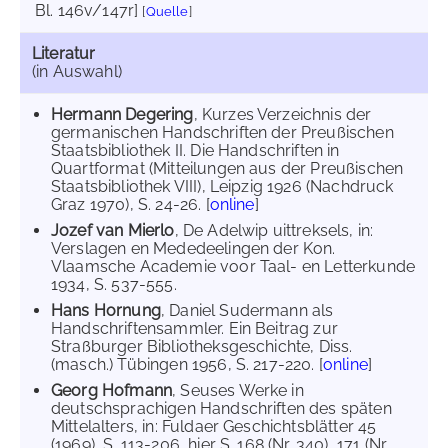
Bl. 146v/147r]
[
Quelle
]
Literatur
(in Auswahl)
Hermann Degering
, Kurzes Verzeichnis der
germanischen Handschriften der Preußischen
Staatsbibliothek II. Die Handschriften in
Quartformat (Mitteilungen aus der Preußischen
Staatsbibliothek VIII), Leipzig 1926 (Nachdruck
Graz 1970), S. 24-26. [
online
]
Jozef van Mierlo
, De Adelwip uittreksels, in:
Verslagen en Mededeelingen der Kon.
Vlaamsche Academie voor Taal- en Letterkunde
1934, S. 537-555.
Hans Hornung
, Daniel Sudermann als
Handschriftensammler. Ein Beitrag zur
Straßburger Bibliotheksgeschichte, Diss.
(masch.) Tübingen 1956, S. 217-220. [
online
]
Georg Hofmann
, Seuses Werke in
deutschsprachigen Handschriften des späten
Mittelalters, in: Fuldaer Geschichtsblätter 45
(1969), S. 113-206, hier S. 168 (Nr. 340), 171 (Nr.