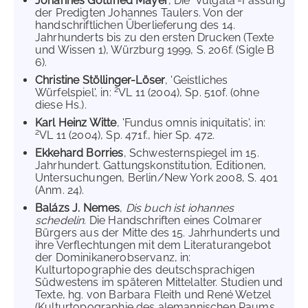
Johannes Gottfried Mayer
, Die 'Vulgata'-Fassung
der Predigten Johannes Taulers. Von der
handschriftlichen Überlieferung des 14.
Jahrhunderts bis zu den ersten Drucken (Texte
und Wissen 1), Würzburg 1999, S. 206f. (Sigle B
6).
Christine Stöllinger-Löser
, 'Geistliches
2
Würfelspiel', in:
VL 11 (2004), Sp. 510f. (ohne
diese Hs.).
Karl Heinz Witte
, 'Fundus omnis iniquitatis', in:
2
VL 11 (2004), Sp. 471f., hier Sp. 472.
Ekkehard Borries
, Schwesternspiegel im 15.
Jahrhundert. Gattungskonstitution, Editionen,
Untersuchungen, Berlin/New York 2008, S. 401
(Anm. 24).
Balázs J. Nemes
,
Dis buch ist iohannes
schedelin
. Die Handschriften eines Colmarer
Bürgers aus der Mitte des 15. Jahrhunderts und
ihre Verflechtungen mit dem Literaturangebot
der Dominikanerobservanz, in:
Kulturtopographie des deutschsprachigen
Südwestens im späteren Mittelalter. Studien und
Texte, hg. von Barbara Fleith und René Wetzel
(Kulturtopographie des alemannischen Raums