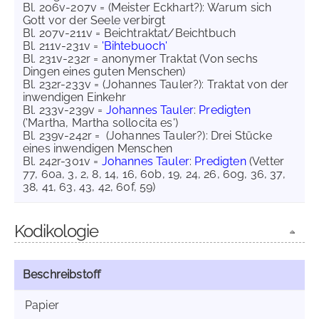
Bl. 206v-207v = (Meister Eckhart?): Warum sich
Gott vor der Seele verbirgt
Bl. 207v-211v = Beichtraktat/Beichtbuch
Bl. 211v-231v =
'Bihtebuoch'
Bl. 231v-232r = anonymer Traktat (Von sechs
Dingen eines guten Menschen)
Bl. 232r-233v = (Johannes Tauler?): Traktat von der
inwendigen Einkehr
Bl. 233v-239v =
Johannes Tauler
:
Predigten
('Martha, Martha sollocita es')
Bl. 239v-242r = (Johannes Tauler?): Drei Stücke
eines inwendigen Menschen
Bl. 242r-301v =
Johannes Tauler
:
Predigten
(Vetter
77, 60a, 3, 2, 8, 14, 16, 60b, 19, 24, 26, 60g, 36, 37,
38, 41, 63, 43, 42, 60f, 59)
Kodikologie
Beschreibstoff
Papier