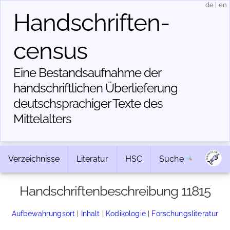
de
|
en
Handschriften­
census
Eine Bestandsaufnahme der
handschriftlichen Über­lieferung
deutschsprachiger Texte des
Mittelalters
Verzeichnisse
Literatur
HSC
Suche
Handschriftenbeschreibung 11815
Aufbewahrungsort
|
Inhalt
|
Kodikologie
|
Forschungsliteratur