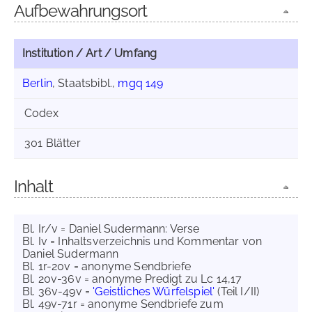
Aufbewahrungsort
Institution / Art / Umfang
Berlin
, Staatsbibl.,
mgq 149
Codex
301 Blätter
Inhalt
Bl. Ir/v = Daniel Sudermann: Verse
Bl. Iv = Inhaltsverzeichnis und Kommentar von
Daniel Sudermann
Bl. 1r-20v = anonyme Sendbriefe
Bl. 20v-36v = anonyme Predigt zu Lc 14,17
Bl. 36v-49v =
'Geistliches Würfelspiel'
(Teil I/II)
Bl. 49v-71r = anonyme Sendbriefe zum