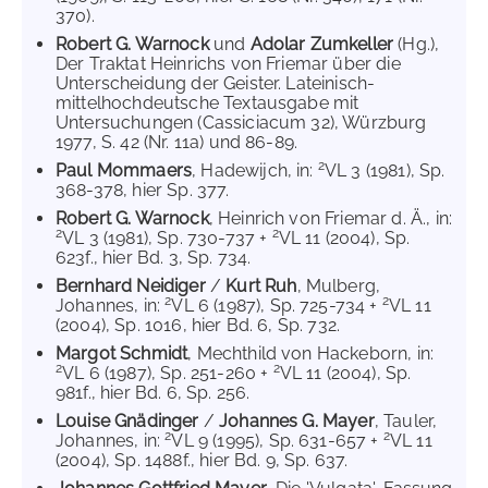
370).
Robert G. Warnock
und
Adolar Zumkeller
(Hg.),
Der Traktat Heinrichs von Friemar über die
Unterscheidung der Geister. Lateinisch-
mittelhochdeutsche Textausgabe mit
Untersuchungen (Cassiciacum 32), Würzburg
1977, S. 42 (Nr. 11a) und 86-89.
2
Paul Mommaers
, Hadewijch, in:
VL 3 (1981), Sp.
368-378, hier Sp. 377.
Robert G. Warnock
, Heinrich von Friemar d. Ä., in:
2
2
VL 3 (1981), Sp. 730-737 +
VL 11 (2004), Sp.
623f., hier Bd. 3, Sp. 734.
Bernhard Neidiger
/
Kurt Ruh
, Mulberg,
2
2
Johannes, in:
VL 6 (1987), Sp. 725-734 +
VL 11
(2004), Sp. 1016, hier Bd. 6, Sp. 732.
Margot Schmidt
, Mechthild von Hackeborn, in:
2
2
VL 6 (1987), Sp. 251-260 +
VL 11 (2004), Sp.
981f., hier Bd. 6, Sp. 256.
Louise Gnädinger
/
Johannes G. Mayer
, Tauler,
2
2
Johannes, in:
VL 9 (1995), Sp. 631-657 +
VL 11
(2004), Sp. 1488f., hier Bd. 9, Sp. 637.