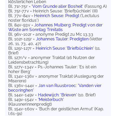
klösterlichen Leben
Bl. 71r-75r =
'Vom Grunde aller Bosheit'
(Fassung A)
Bl. 75r-77v = Heinrich Seuse: 'Briefbüchlein' (III)
Bl. 77v-84v =
Heinrich Seuse
:
Predigt
('Lectulus
noster floridus')
Bl. 84v-93v =
Johannes Mulberg
:
Predigt von der
Wüste am Sonntag Trinitatis
Bl. 96v-102r = anonyme Predigt zu Mc 13,33
Bl. 102r-125r =
Johannes Tauler
:
Predigten
(Vetter
26, 11, 73, 40, 47)
Bl. 125r-127r =
Heinrich Seuse
:
'Briefbüchlein'
(11.
Brief)
Bl. 127r/v = anonymer Traktat (16 Nutzen der
Leidensbetrachtung)
Bl. 127v-134v = Ps.-Johannes Tauler: 'Es ist ein
hoher Berg'
Bl. 134v-136v = anonymer Traktat (Auslegung der
Miserere)
Bl. 136v-144v =
Jan van Ruusbroec
:
'Vanden vier
becoringhen'
Bl. 144v-149v =
Hadewijch
:
'Brieven'
(10. Brief)
Bl. 149v-154v =
'Meisterbuch'
(Klausnerinnenpredigt)
Bl. 154v-160v = 'Buch der geistlichen Armut' (Kap.
I,61-91)