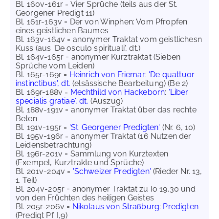
Bl. 160v-161r = Vier Sprüche (teils aus der St.
Georgener Predigt 11)
Bl. 161r-163v = Der von Winphen: Vom Pfropfen
eines geistlichen Baumes
Bl. 163v-164v = anonymer Traktat vom geistlichesn
Kuss (aus 'De osculo spirituali', dt.)
Bl. 164v-165r = anonymer Kurztraktat (Sieben
Sprüche vom Leiden)
Bl. 165r-169r =
Heinrich von Friemar
:
'De quattuor
instinctibus', dt.
(elsässische Bearbeitung) (Be 2)
Bl. 169r-188v =
Mechthild von Hackeborn
:
'Liber
specialis gratiae', dt.
(Auszug)
Bl. 188v-191v = anonymer Traktat über das rechte
Beten
Bl. 191v-195r =
'St. Georgener Predigten'
(Nr. 6, 10)
Bl. 195v-196r = anonymer Traktat (16 Nutzen der
Leidensbetrachtung)
Bl. 196r-201v = Sammlung von Kurztexten
(Exempel, Kurztrakte und Sprüche)
Bl. 201v-204v =
'Schweizer Predigten'
(Rieder Nr. 13,
1. Teil)
Bl. 204v-205r = anonymer Traktat zu Io 19,30 und
von den Früchten des heiligen Geistes
Bl. 205r-206v =
Nikolaus von Straßburg
:
Predigten
(Predigt Pf. I,9)