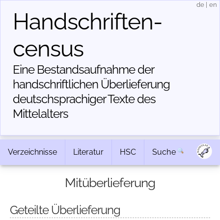
de
|
en
Handschriften­
census
Eine Bestandsaufnahme der
handschriftlichen Über­lieferung
deutschsprachiger Texte des
Mittelalters
Verzeichnisse
Literatur
HSC
Suche
Mitüberlieferung
Geteilte Überlieferung