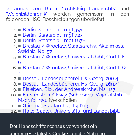
Johannes von Buch: 'Richtsteig Landrechts'
und
'Weichbildchronik'
werden gemeinsam in den
folgenden HSC-Beschreibungen überliefert:
■
Berlin, Staatsbibl., mgf 391
■
Berlin, Staatsbibl., mgf 727
■
Berlin, Staatsbibl., mgf 1676
■
Breslau / Wrocław, Staatsarchiv, Akta miasta
Swidnic. No. 57
■
Breslau / Wrocław, Universitätsbibl., Cod. II F
6
■
Breslau / Wrocław, Universitätsbibl., Cod. II Q
4
■
Dessau, Landesbücherei, Hs. Georg. 266.4°
■
Dessau, Landesbücherei, Hs. Georg. 269.4°
■
Eisleben, Bibl. der Andreaskirche, Ms. 127
■
Fürstenstein / Książ (Schlesien), Majoratsbibl.,
Mscr. fol. 356
[verschollen]
■
Grimma, Stadtarchiv, II. 4 Nr. 5
■
Halle (Saale), Universitäts- und Landesbibl.,
Quedl. Cod. 88
■
Krakau, Bibl. Jagiellońska, Przyb. 42a/60
Der Handschriftencensus verwendet ein
■
Leipzig, Universitätsbibl., Ms. 947
■
Oschatz, Stadtarchiv, ohne Sign.
anonymes Statistik-Cookie, um die Nutzung