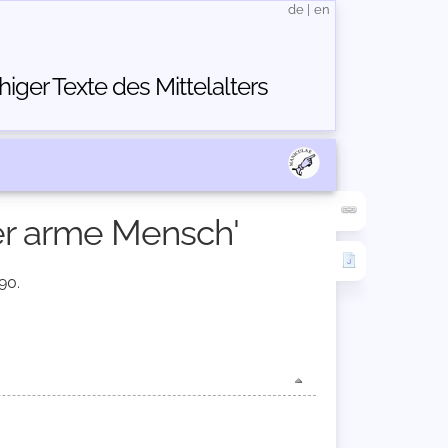
de
|
en
ger Texte des Mittelalters
er arme Mensch'
90.