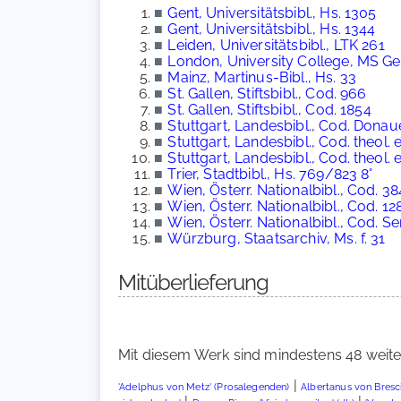
■
Gent, Universitätsbibl., Hs. 1305
■
Gent, Universitätsbibl., Hs. 1344
■
Leiden, Universitätsbibl., LTK 261
■
London, University College, MS Ge
■
Mainz, Martinus-Bibl., Hs. 33
■
St. Gallen, Stiftsbibl., Cod. 966
■
St. Gallen, Stiftsbibl., Cod. 1854
■
Stuttgart, Landesbibl., Cod. Donau
■
Stuttgart, Landesbibl., Cod. theol. et
■
Stuttgart, Landesbibl., Cod. theol. et
■
Trier, Stadtbibl., Hs. 769/823 8°
■
Wien, Österr. Nationalbibl., Cod. 3
■
Wien, Österr. Nationalbibl., Cod. 1
■
Wien, Österr. Nationalbibl., Cod. S
■
Würzburg, Staatsarchiv, Ms. f. 31
Mitüberlieferung
Mit diesem Werk sind mindestens 48 weite
|
'Adelphus von Metz' (Prosalegenden)
Albertanus von Bresci