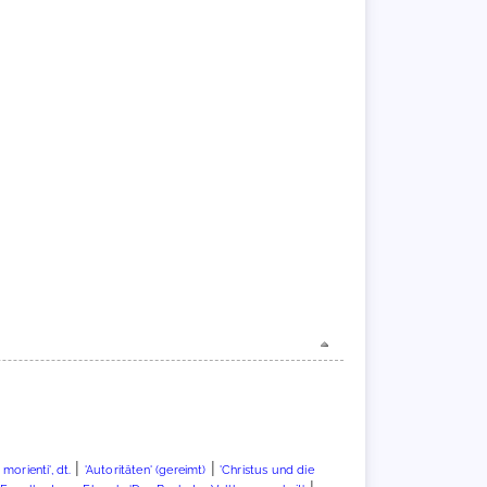
|
|
orienti', dt.
'Autoritäten' (gereimt)
'Christus und die