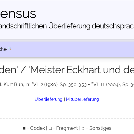
census
dschriftlichen Über­lieferung deutschsprachi
che
den' / 'Meister Eckhart und d
2
2
l. Kurt Ruh, in:
VL 2 (1980), Sp. 350-353 +
VL 11 (2004), Sp. 3
Überlieferung
|
Mitüberlieferung
■ = Codex | □ = Fragment | ○ = Sonstiges