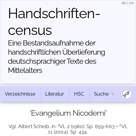
de
|
en
Handschriften­
census
Eine Bestandsaufnahme der
handschriftlichen Über­lieferung
deutschsprachiger Texte des
Mittelalters
Verzeichnisse
Literatur
HSC
Suche
'Evangelium Nicodemi'
2
2
Vgl. Albert Schelb, in:
VL 2 (1980), Sp. 659-663 +
VL
11 (2004), Sp. 434.