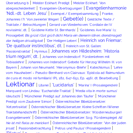
|
|
Übersetzung b
Meister Eckhart: Predigt
Meister Eckhart: 'Von
|
|
Evangelienharmonie
abegescheidenheit'
'Evangelien-Übertragungen'
|
|
'Ndl.-dt. Leben Jesu'
Exempel / Exempelsammlung
Franke,
Gebet(e)
|
|
Johannes (?): 'Von zweierlei Wegen'
Geistliche Texte /
|
Traktate / Betrachtungen
Gerard van Vliederhoven: 'Cordiale de IV
|
|
novissimis', dt.
'Goldene Kette St. Bernhards'
'Goldenes Ave Maria' I.1:
Prosagebet
Bis grüst (Got grüß dich) Maria ein dienerin (diren, dienstmaget)
|
|
Heinrich von Friemar:
der heiligen drivaltigkeit
'Der Heiligen Leben'
|
'De quattuor instinctibus', dt.
Heinrich von St. Gallen:
|
|
Johannes von Hildesheim: 'Historia
'Passionstraktat'
Hymnus
|
trium regum', dt.
Johannes von Indersdorf: 'Fürstenlehren mit
|
Tobiaslehre'
Johannes von Indersdorf: Gebete für Herzog Wilhelm III. von
|
|
|
Bayern
Johann von Neumarkt: 'Hieronymus-Briefe'
Katechismus
'Lehre
vom Haushaben' = Pseudo-Bernhard von Clairvaux: 'Epistola ad Raimundum
|
de cura et modo rei familiaris' (PL 182, 647-651, Ep. 456), dt. Bearbeitung
Lektionar
|
|
|
|
'Lucidarius'
Litanei
'Marina' I (Prosalegenden)
|
Marquard von Lindau: 'Eucharistie-Traktat'
'Media vita in morte sumus'
|
|
(deutsch)
'Münchener Predigt auf Johannes den Täufer'
'Münchener
|
Predigt vom Zauberer Simon'
Österreichischer Bibelübersetzer:
|
'Ketzertraktat'
Österreichischer Bibelübersetzer: Kleine Schriften (Wiener
|
Traktatehandschrift)
Österreichischer Bibelübersetzer: '(Klosterneuburger)
|
Evangelienwerk'
Österreichischer Bibelübersetzer: Sog. 'Fürstenspiegel
All
|
hie ist mit fleiss ze mericken
'
Österreichischer Bibelübersetzer: 'Von der juden
|
|
|
jrrsall'
Passionsbetrachtung
'Petrus und Paulus' (Prosalegenden)