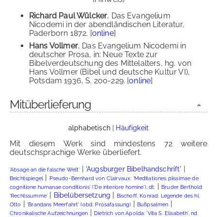
Richard Paul Wülcker
, Das Evangelium
Nicodemi in der abendländischen Literatur,
Paderborn 1872. [
online
]
Hans Vollmer
, Das Evangelium Nicodemi in
deutscher Prosa, in: Neue Texte zur
Bibelverdeutschung des Mittelalters, hg. von
Hans Vollmer (Bibel und deutsche Kultur VI),
Potsdam 1936, S. 200-229. [
online
]
Mitüberlieferung
alphabetisch
|
Häufigkeit
Mit diesem Werk sind mindestens 72 weitere
deutschsprachige Werke überliefert.
|
|
'Augsburger Bibelhandschrift'
'Absage an die falsche Welt'
|
Beichtspiegel
Pseudo-Bernhard von Clairvaux: 'Meditationes piissimae de
|
cognitione humanae conditionis' ('De interiore homine'), dt.
Bruder Berthold:
|
|
Bibelübersetzung
'Rechtssumme'
Bischoff, Konrad: Legende des hl.
|
|
|
Otto
'Brandans Meerfahrt' (obd. Prosafassung)
Bußpsalmen
|
Chronikalische Aufzeichnungen
Dietrich von Apolda: 'Vita S. Elisabeth', nd.