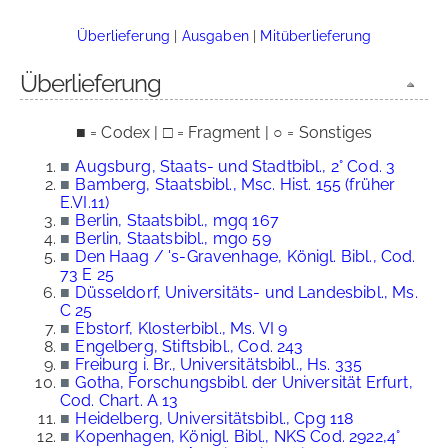
Überlieferung
|
Ausgaben
|
Mitüberlieferung
Überlieferung
■ = Codex | □ = Fragment | ○ = Sonstiges
■
Augsburg, Staats- und Stadtbibl., 2° Cod. 3
■
Bamberg, Staatsbibl., Msc. Hist. 155 (früher
E.VI.11)
■
Berlin, Staatsbibl., mgq 167
■
Berlin, Staatsbibl., mgo 59
■
Den Haag / 's-Gravenhage, Königl. Bibl., Cod.
73 E 25
■
Düsseldorf, Universitäts- und Landesbibl., Ms.
C 25
■
Ebstorf, Klosterbibl., Ms. VI 9
■
Engelberg, Stiftsbibl., Cod. 243
■
Freiburg i. Br., Universitätsbibl., Hs. 335
■
Gotha, Forschungsbibl. der Universität Erfurt,
Cod. Chart. A 13
■
Heidelberg, Universitätsbibl., Cpg 118
■
Kopenhagen, Königl. Bibl., NKS Cod. 2922,4°