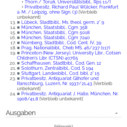
+
Thorn / Toruń, Universitätsbibl., Rps 11/I
+
Privatbesitz, Richard Paul Wülcker, Frankfurt
a. M. / Leipzig, ohne Sign. (3)
[Verbleib
unbekannt]
■
Lübeck, Stadtbibl., Ms. theol. germ. 2° 9
■
München, Staatsbibl., Cgm 358
■
München, Staatsbibl., Cgm 5018
■
München, Staatsbibl., Cgm 7240
■
Nürnberg, Stadtbibl., Cod. Cent. IV, 39
■
Prag, Nationalbibl., Cheb MS. 46/237 (117)
■
Princeton (New Jersey), University Libr., Cotsen
Children's Libr. (CTSN) 40765
■
Schaffhausen, Stadtbibl., Cod. Gen. 12
■
Solothurn, Zentralbibl., Cod. S 194
■
Stuttgart, Landesbibl., Cod. bibl. 2° 15
■
Privatbesitz, Antiquariat Gilhofer und
Ranschburg, Luzern, Nr. 1937/21,43
[Verbleib
unbekannt]
■
Privatbesitz, Antiquariat J. Halle, München, Nr.
1908/41,8
[Verbleib unbekannt]
Ausgaben
(Hinweis)