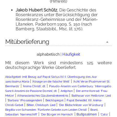
(Hinweis)
Jakob Hubert Schütz
, Die Geschichte des
Rosenkranzes unter Berücksichtigung der
Rosenkranz-Geheimnisse und der Marien-
Litaneien, Paderborn 1909, S. 150 (nach
Bamberg, Staatsbibl., Msc. lit. 176).
Mitüberlieferung
alphabetisch
|
Häufigkeit
Mit diesem Werk sind mindestens 125 weitere
deutschsprachige Werke überliefert.
Ablaßgebet (mit Bezug auf Papst Sixtus IV.) I: Übertragung des
Ave
|
|
sanctissima Maria
'Absage an die falsche Welt'
'Acht Verse (Psalmverse) St.
|
|
Bernhards'
'Anima Christi', dt.
Pseudo-Anselm von Canterbury: 'Interrogatio
|
|
Sancti Anselmi de Passione Domini', dt.
Antiphon
Der arme Konrad: 'Frau
|
|
Metze'
Athanasianisches Glaubensbekenntnis
Balthasar von Heilbronn: Lied
|
|
|
'Barbara' (Prosalegenden)
Beichtspiegel
Papst Benedikt XII: Anima-
|
|
|
Christi-Gebet
Bihler, Christoph: Lied
'Der Bildschnitzer von Würzburg'
|
Birgitta von Schweden: 'Fünfzehn Gebete zum Leiden Christi'
Brant,
|
|
|
|
Bußpsalmen
Sebastian: 'Narrenschiff'
'Der Bürger im Harnisch'
'Cato'