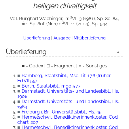
heiligen drivaltigkeit
2
Vgl. Burghart Wachinger, in:
VL 3 (1981), Sp. 80-84,
2
hier Sp. 80f. (Nr. 1) +
VL 11 (2004), Sp. 544.
Überlieferung
|
Ausgabe
|
Mitüberlieferung
Überlieferung
■ = Codex | □ = Fragment | ○ = Sonstiges
■
Bamberg, Staatsbibl., Msc. Lit. 176 (früher
Ed.VII.55)
■
Berlin, Staatsbibl., mgo 577
■
Darmstadt, Universitäts- und Landesbibl., Hs.
1908
■
Darmstadt, Universitäts- und Landesbibl., Hs.
1964
■
Freiburg i. Br., Universitätsbibl., Hs. 45
■
Hermetschwil, Benediktinerinnenkloster, Cod.
chart. 207
■
Hermetschwil, Benediktinerinnenkloster, Cod.