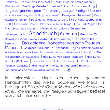
|
|
'Christe qui lux es et dies' (deutsch)
'Christus und die sieben Laden'
|
|
|
'Cisioianus'
'Drei listige Gesellen'
Meister Eckhart: Spruchsammlung
|
'Engelberger Predigten' [früher: Engelberger Prediger]
'Es flog
|
|
ein clains walt vogelein auß hymels drone'
'Evangelium Nicodemi'
'Der
|
|
Fastnacht Töchter'
Folz, Hans: Reimpaarsprüche
Folz, Hans: 'Werbung im
|
|
|
Stall'
Frankfurter, Philipp: 'Pfarrer von Kahlenberg'
'Frau und Magd'
'Der
|
Frau Venus neue Ordnung'
Fröschel von Leidnitz: 'Belauschtes
Gebetbuch
Gebet(e)
|
|
|
|
Liebesgespräch'
Geistlicher Text
|
Gerard van Vliederhoven: 'Cordiale de IV novissimis', dt.
'Goldene Kette St.
|
'Das goldene Krongebet von zehn Freuden
Bernhards'
Mariens'
|
'Goldenes Ave Maria' I.2: Prosagebet
Gegroit sistu Maria du alre
|
soiste mylste conynckyne der genaden ind barmhertzicheit
Has, Kunz: 'Der
|
|
falschen Bettler Täuscherei'
Has, Kunz: 'Von allerlei Räuberei'
Has, Kunz:
|
|
'Von der Welt Lauf'
Heinrich von St. Gallen: 'Passionstraktat'
Heinrich der
|
|
|
|
Teichner: Gedichte
'Himmelsbrief'
Hirtz, Matheis: Lied
Hymnus
| ...
'Indulgentiae ecclesiarum urbis Romae', dt.
In mindestens einer der oben genannten
Handschriften des Werks 'Goldenes Ave Maria' I.1:
Prosagebet
Bis grüst (Got grüß dich) Maria ein dienerin
(diren, dienstmaget) der heiligen drivaltigkeit
befindet
sich auch lateinischer Text.