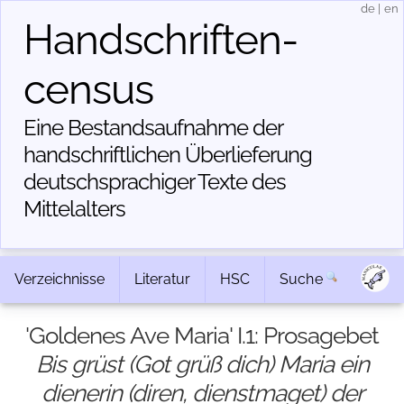
de
|
en
Handschriften­
census
Eine Bestandsaufnahme der
handschriftlichen Über­lieferung
deutschsprachiger Texte des
Mittelalters
Verzeichnisse
Literatur
HSC
Suche
'Goldenes Ave Maria' I.1: Prosagebet
Bis grüst (Got grüß dich) Maria ein
dienerin (diren, dienstmaget) der