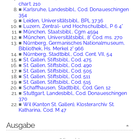
chart. 210
■
Karlsruhe, Landesbibl., Cod. Donaueschingen
354
■
Leiden, Universitätsbibl., BPL 3736
■
Luzern, Zentral- und Hochschulbibl., P 6 4°
■
München, Staatsbibl., Cgm 4594
■
München, Universitätsbibl., 8° Cod. ms. 270
■
Nürnberg, Germanisches Nationalmuseum,
Bibliothek, Hs. Merkel 2° 966
■
Nürnberg, Stadtbibl., Cod. Cent. VII, 54
■
St. Gallen, Stiftsbibl., Cod. 475
■
St. Gallen, Stiftsbibl., Cod. 490
■
St. Gallen, Stiftsbibl., Cod. 505
■
St. Gallen, Stiftsbibl., Cod. 511
■
St. Gallen, Stiftsbibl., Cod. 515
■
Schaffhausen, Stadtbibl., Cod. Gen. 12
■
Stuttgart, Landesbibl., Cod. Donaueschingen
370
■
Wil (Kanton St. Gallen), Klosterarchiv St.
Katharina, Cod. M 47
Ausgabe