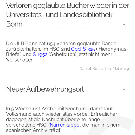
Verloren geglaubte Bücher wieder in der
Universitäts- und Landesbibliothek
Bonn
Die ULB Bonn hat 654 verloren geglaubte Bände
zurückerhalten. Im HSC sind
Cod. S 315
('Hieronymus-
Briefe') und
S 1952
(Gebetbuch) jetzt nicht mehr
'verschollen'.
Daniel Könitz
| 24. Mai 2019
Neuer Aufbewahrungsort
In 5 Wochen ist Aschermittwoch und damit laut
Volksmund auch wieder alles vorbei. Erfreulicher
dagegen ist die Nachricht über eine lange
verschollene HSC-'
Narrenkappe
', die man in einem
spanischen Archiv 'trägt'.