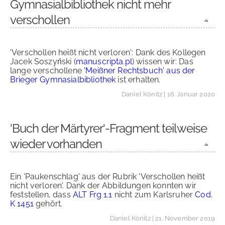
Gymnasialbibliothek nicht mehr
verschollen
'Verschollen heißt nicht verloren': Dank des Kollegen
Jacek Soszyński (
manuscripta.pl
) wissen wir: Das
lange verschollene
'Meißner Rechtsbuch' aus der
Brieger Gymnasialbibliothek
ist erhalten.
Daniel Könitz
| 16. Januar 2020
'Buch der Märtyrer'-Fragment teilweise
wieder vorhanden
Ein 'Paukenschlag' aus der Rubrik 'Verschollen heißt
nicht verloren'. Dank der Abbildungen konnten wir
feststellen, dass
ALT Frg 1.1
nicht zum Karlsruher
Cod.
K 1451
gehört.
Daniel Könitz
| 21. November 2019