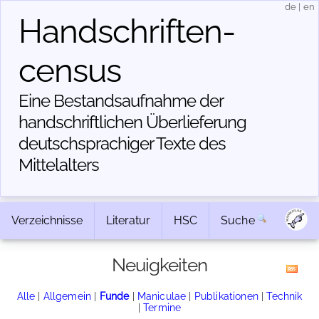
de
|
en
Handschriften­
census
Eine Bestandsaufnahme der
handschriftlichen Über­lieferung
deutschsprachiger Texte des
Mittelalters
Verzeichnisse
Literatur
HSC
Suche
Neuigkeiten
Alle
|
Allgemein
|
Funde
|
Maniculae
|
Publikationen
|
Technik
|
Termine