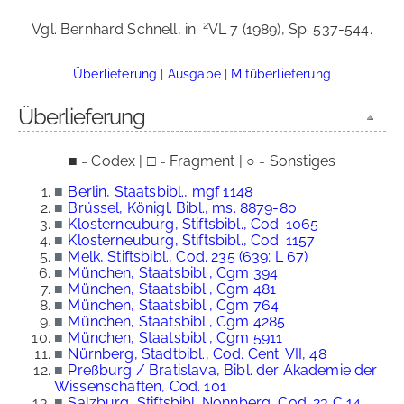
2
Vgl. Bernhard Schnell, in:
VL 7 (1989), Sp. 537-544.
Überlieferung
|
Ausgabe
|
Mitüberlieferung
Überlieferung
■ = Codex | □ = Fragment | ○ = Sonstiges
■
Berlin, Staatsbibl., mgf 1148
■
Brüssel, Königl. Bibl., ms. 8879-80
■
Klosterneuburg, Stiftsbibl., Cod. 1065
■
Klosterneuburg, Stiftsbibl., Cod. 1157
■
Melk, Stiftsbibl., Cod. 235 (639; L 67)
■
München, Staatsbibl., Cgm 394
■
München, Staatsbibl., Cgm 481
■
München, Staatsbibl., Cgm 764
■
München, Staatsbibl., Cgm 4285
■
München, Staatsbibl., Cgm 5911
■
Nürnberg, Stadtbibl., Cod. Cent. VII, 48
■
Preßburg / Bratislava, Bibl. der Akademie der
Wissenschaften, Cod. 101
■
Salzburg, Stiftsbibl. Nonnberg, Cod. 23 C 14