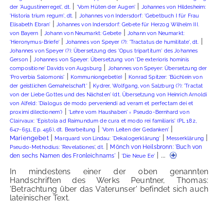
|
|
der 'Augustinerregel', dt.
'Vom Hüten der Augen'
Johannes von Hildesheim:
|
'Historia trium regum', dt.
Johannes von Indersdorf: 'Gebetbuch I für Frau
|
Elisabeth Ebran'
Johannes von Indersdorf: Gebete für Herzog Wilhelm III.
|
|
von Bayern
Johann von Neumarkt: Gebete
Johann von Neumarkt:
|
|
'Hieronymus-Briefe'
Johannes von Speyer (?): 'Tractatus de humilitate', dt.
Johannes von Speyer (?): Übersetzung des 'Opus tripartitum' des Johannes
|
Gerson
Johannes von Speyer: Übersetzung von 'De exterioris hominis
|
compositione' Davids von Augsburg
Johannes von Speyer: Übersetzung der
|
|
'Proverbia Salomonis'
Kommuniongebet(e)
Konrad Spitzer: 'Büchlein von
|
der geistlichen Gemahelschaft'
Kydrer, Wolfgang, von Salzburg (?): 'Tractat
von der Liebe Gottes und des Nächsten' (dt. Übersetzung von Heinrich Arnoldi
von Alfeld: 'Dialogus de modo perveniendi ad veram et perfectam dei et
|
proximi dilectionem')
'Lehre vom Haushaben' = Pseudo-Bernhard von
Clairvaux: 'Epistola ad Raimundum de cura et modo rei familiaris' (PL 182,
|
|
647-651, Ep. 456), dt. Bearbeitung
'Vom Leiten der Gedanken'
|
|
|
Mariengebet
Marquard von Lindau: 'Dekalogerklärung'
Messerklärung
|
Mönch von Heilsbronn: 'Buch von
Pseudo-Methodius: 'Revelationes', dt.
|
| ...
den sechs Namen des Fronleichnams'
'Die Neue Ee'
In mindestens einer der oben genannten
Handschriften des Werks Peuntner, Thomas:
'Betrachtung über das Vaterunser' befindet sich auch
lateinischer Text.