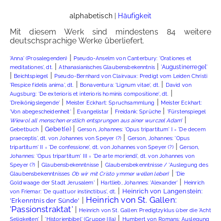
alphabetisch
|
Häufigkeit
Mit diesem Werk sind mindestens 84 weitere
deutschsprachige Werke überliefert.
|
'Anna' (Prosalegenden)
Pseudo-Anselm von Canterbury: 'Orationes et
|
|
'Augustinerregel'
meditationes', dt.
Athanasianisches Glaubensbekenntnis
|
|
Beichtspiegel
Pseudo-Bernhard von Clairvaux: Predigt vom Leiden Christi
|
|
'Respice fidelis anima', dt.
Bonaventura: 'Lignum vitae', dt.
David von
|
Augsburg: 'De exterioris et interioris hominis compositione', dt.
|
|
'Dreikönigslegende'
Meister Eckhart: Spruchsammlung
Meister Eckhart:
|
|
|
'Von abegescheidenheit'
Evangelistar
Freidank: Sprüche
'Fürstenspiegel
|
Wiewol all menschen erstlich entsprungen aus ainer wurczel Adam
'
|
|
Gebet(e)
Gebetbuch
Gerson, Johannes: 'Opus tripartitum' I = 'De decem
|
praeceptis', dt. von Johannes von Speyer (?)
Gerson, Johannes: 'Opus
|
tripartitum' II = 'De confessione', dt. von Johannes von Speyer (?)
Gerson,
Johannes: 'Opus tripartitum' III = 'De arte moriendi', dt. von Johannes von
|
|
Speyer (?)
Glaubensbekenntnisse
Glaubensbekenntnisse / 'Auslegung des
|
Glaubensbekenntnisses
Ob wir mit Cristo ymmer wellen leben
'
'Die
|
|
Goldwaage der Stadt Jerusalem'
Hartlieb, Johannes: 'Alexander'
Heinrich
|
Heinrich von Langenstein:
von Friemar: 'De quattuor instinctibus', dt.
Heinrich von St. Gallen:
|
'Erkenntnis der Sünde'
'Passionstraktat'
|
Heinrich von St. Gallen: Predigtzyklus über die 'Acht
|
|
Seligkeiten'
'Historienbibel' (Gruppe IIIa)
Humbert von Romans: Auslegung