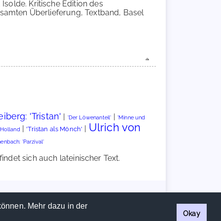
 Isolde. Kritische Edition des
samten Überlieferung, Textband, Basel
iberg: 'Tristan'
|
|
'Der Löwenanteil'
'Minne und
Ulrich von
|
|
'Tristan als Mönch'
 Holland
nbach: 'Parzival'
ndet sich auch lateinischer Text.
Handschriftencensus 2026 |
Impressum
|
Datenschutzerklärung
können. Mehr dazu in der
Okay