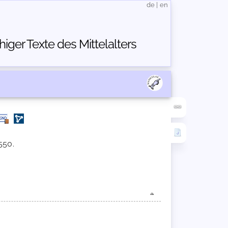
de
|
en
ger Texte des Mittelalters
550.