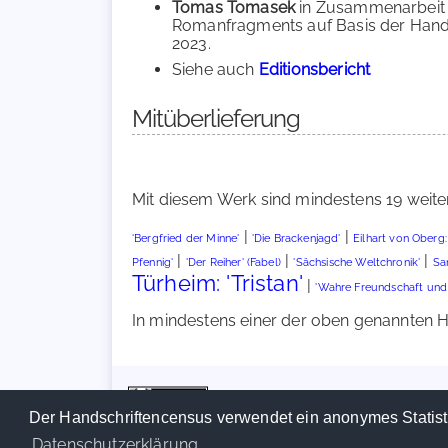
Tomas Tomasek
in Zusammenarbeit
Romanfragments auf Basis der Hands
2023.
Siehe auch
Editionsbericht
Mitüberlieferung
Mit diesem Werk sind mindestens 19 weite
|
|
'Bergfried der Minne'
'Die Brackenjagd'
Eilhart von Oberg: 
|
|
|
Pfennig'
'Der Reiher' (Fabel)
'Sächsische Weltchronik'
Sa
Türheim: 'Tristan'
|
'Wahre Freundschaft und 
In mindestens einer der oben genannten Han
Der Handschriftencensus verwendet ein anonymes Statist
Datenschutzerklärung