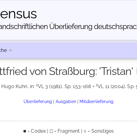
census
dschriftlichen Über­lieferung deutschsprachi
che
tfried von Straßburg: 'Tristan'
2
2
. Hugo Kuhn, in:
VL 3 (1981), Sp. 153-168 +
VL 11 (2004), Sp. 
Überlieferung
|
Ausgaben
|
Mitüberlieferung
■ = Codex | □ = Fragment | ○ = Sonstiges