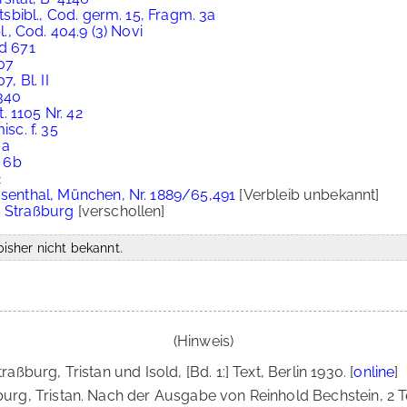
sbibl., Cod. germ. 15, Fragm. 3a
, Cod. 404.9 (3) Novi
Md 671
707
, Bl. II
5340
 1105 Nr. 42
isc. f. 35
6a
. 6b
2
osenthal, München, Nr. 1889/65,491
[Verbleib unbekannt]
, Straßburg
[verschollen]
isher nicht bekannt.
(Hinweis)
raßburg, Tristan und Isold, [Bd. 1:] Text, Berlin 1930. [
online
]
ßburg, Tristan. Nach der Ausgabe von Reinhold Bechstein, 2 Te