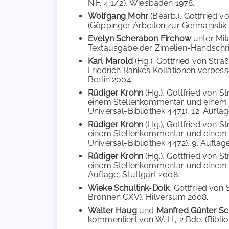
N.F. 4,1/2), Wiesbaden 1978.
Wolfgang Mohr
(Bearb.), Gottfried 
(Göppinger Arbeiten zur Germanistik
Evelyn Scherabon Firchow
unter Mit
Textausgabe der Zimelien-Handschri
Karl Marold
(Hg.), Gottfried von Str
Friedrich Rankes Kollationen verbes
Berlin 2004.
Rüdiger Krohn
(Hg.), Gottfried von 
einem Stellenkommentar und einem N
Universal-Bibliothek 4471), 12. Auflag
Rüdiger Krohn
(Hg.), Gottfried von 
einem Stellenkommentar und einem N
Universal-Bibliothek 4472), 9. Auflage
Rüdiger Krohn
(Hg.), Gottfried von 
einem Stellenkommentar und einem Na
Auflage, Stuttgart 2008.
Wieke Schultink-Dolk
, Gottfried von
Bronnen CXV), Hilversum 2008.
Walter Haug
und
Manfred Günter S
kommentiert von W. H., 2 Bde. (Bibliot