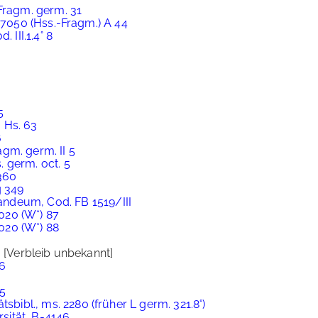
 Fragm. germ. 31
. 7050 (Hss.-Fragm.) A 44
 III.1.4° 8
5
 Hs. 63
6
ragm. germ. II 5
s. germ. oct. 5
 360
g 349
ndeum, Cod. FB 1519/III
7020 (W*) 87
7020 (W*) 88
.
[Verbleib unbekannt]
16
75
sbibl., ms. 2280 (früher L germ. 321.8°)
rsität, B-4146