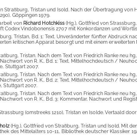
von Straßburg, Tristan und Isold. Nach der Übertragung von
 290), Göppingen 1979.
arbeit von
Richard Hotchkiss
(Hg.), Gottfried von Strassburg
ft Codex Vindobonensis 2707 mit Konkordanzen und Wortlist
aßburg, Tristan, Bd. 1: Text. Unveränderter fünfter Abdruck n
serten kritischen Apparat besorgt und mit einem erweitert
Straßburg, Tristan. Nach dem Text von Friedrich Ranke neu hg
achwort von R. K., Bd. 1: Text. Mittelhochdeutsch / Neuho
e, Stuttgart 2007.
Straßburg, Tristan. Nach dem Text von Friedrich Ranke neu hg
achwort von R. K., Bd. 2: Text. Mittelhochdeutsch / Neuh
, Stuttgart 2007.
Straßburg, Tristan. Nach dem Text von Friedrich Ranke neu hg
chwort von R. K., Bd. 3: Kommentar, Nachwort und Register
 Strassburg (omstreeks 1210), Tristan en Isolde. Vertaald do
cholz
(Hg.), Gottfried von Straßburg, Tristan und Isold. Mit 
hek des Mittelalters 10-11, Bibliothek deutscher Klassiker 192