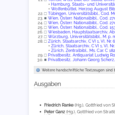
+
Hamburg, Staats- und Universität
+
Wolfenbüttel, Herzog August Bibl.
□
Tübingen, Universitätsbibl., Cod. 
■
Wien, Österr. Nationalbibl., Cod. 2
□
Wien, Österr. Nationalbibl., Cod. 2707
□
Wien, Österr. Nationalbibl., Cod. 1
□
Wiesbaden, Hauptstaatsarchiv, Abt.
□
Würzburg, Universitätsbibl., M. p. m
□
Zürich, Staatsarchiv, C VI 1, VI, Nr. 
+
Zürich, Staatsarchiv, C VI 1, VI, Nr
+
Zürich, Zentralbibl., Ms. Car. C 18
□
Privatbesitz, Antiquariat Ludwig R
■
Privatbesitz, Johann Georg Scherz
Weitere handschriftliche Textzeugen sind b
Ausgaben
Friedrich Ranke
(Hg.), Gottfried von St
Peter Ganz
(Hg.), Gottfried von Stra