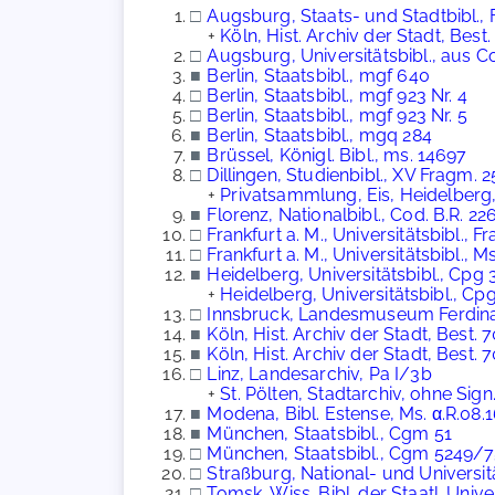
□
Augsburg, Staats- und Stadtbibl.,
+
Köln, Hist. Archiv der Stadt, Best
□
Augsburg, Universitätsbibl., aus Cod.
■
Berlin, Staatsbibl., mgf 640
□
Berlin, Staatsbibl., mgf 923 Nr. 4
□
Berlin, Staatsbibl., mgf 923 Nr. 5
■
Berlin, Staatsbibl., mgq 284
■
Brüssel, Königl. Bibl., ms. 14697
□
Dillingen, Studienbibl., XV Fragm. 2
+
Privatsammlung, Eis, Heidelberg,
■
Florenz, Nationalbibl., Cod. B.R. 22
□
Frankfurt a. M., Universitätsbibl., F
□
Frankfurt a. M., Universitätsbibl., M
■
Heidelberg, Universitätsbibl., Cpg
+
Heidelberg, Universitätsbibl., Cp
□
Innsbruck, Landesmuseum Ferdina
■
Köln, Hist. Archiv der Stadt, Best. 
■
Köln, Hist. Archiv der Stadt, Best. 
□
Linz, Landesarchiv, Pa I/3b
+
St. Pölten, Stadtarchiv, ohne Sign
■
Modena, Bibl. Estense, Ms. α.R.08.
■
München, Staatsbibl., Cgm 51
□
München, Staatsbibl., Cgm 5249/
□
Straßburg, National- und Universität
□
Tomsk, Wiss. Bibl. der Staatl. Unive