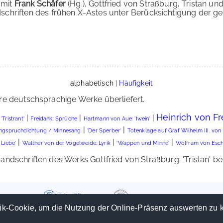
 mit
Frank Schäfer
(Hg.), Gottfried von Straßburg, Tristan und
chriften des frühen X-Astes unter Berücksichtigung der ge
alphabetisch
|
Häufigkeit
re deutschsprachige Werke überliefert.
Heinrich von Fre
|
|
|
'Tristrant'
Freidank: Sprüche
Hartmann von Aue: 'Iwein'
|
|
ngspruchdichtung / Minnesang
'Der Sperber'
Totenklage auf Graf Wilhelm III. von
|
|
|
Liebe'
Walther von der Vogelweide: Lyrik
'Wappen und Minne'
Wolfram von Esche
dschriften des Werks Gottfried von Straßburg: 'Tristan' befi
ik-Cookie, um die Nutzung der Online-Präsenz auswerten zu 