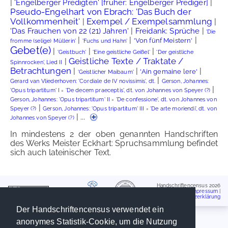
|
|
'Engelberger Predigten' [früher: Engelberger Prediger]
Pseudo-Engelhart von Ebrach: 'Das Buch der
Vollkommenheit'
Exempel / Exempelsammlung
|
|
|
|
'Das Frauchen von 22 (21) Jahren'
Freidank: Sprüche
'Die
|
|
|
'Von fünf Meistern'
fromme (selige) Müllerin'
'Fuchs und Hahn'
Gebet(e)
|
|
|
'Geistbuch'
'Eine geistliche Geißel'
'Der geistliche
Geistliche Texte / Traktate /
|
Spinnrocken', Lied II
Betrachtungen
|
|
|
'Ain gemaine lere'
'Geistlicher Maibaum'
|
Gerard van Vliederhoven: 'Cordiale de IV novissimis', dt.
Gerson, Johannes:
|
'Opus tripartitum' I = 'De decem praeceptis', dt. von Johannes von Speyer (?)
Gerson, Johannes: 'Opus tripartitum' II = 'De confessione', dt. von Johannes von
|
Speyer (?)
Gerson, Johannes: 'Opus tripartitum' III = 'De arte moriendi', dt. von
| ...
Johannes von Speyer (?)
In mindestens 2 der oben genannten Handschriften
des Werks Meister Eckhart: Spruchsammlung befindet
sich auch lateinischer Text.
Handschriftencensus 2026
Impressum
|
Datenschutzerklärung
Der Handschriftencensus verwendet ein
anonymes Statistik-Cookie, um die Nutzung