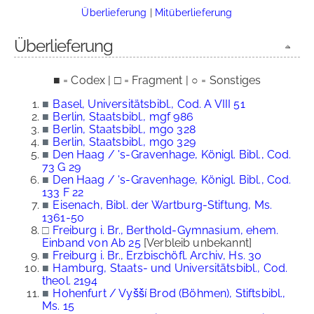
Überlieferung
|
Mitüberlieferung
Überlieferung
■ = Codex | □ = Fragment | ○ = Sonstiges
■
Basel, Universitätsbibl., Cod. A VIII 51
■
Berlin, Staatsbibl., mgf 986
■
Berlin, Staatsbibl., mgo 328
■
Berlin, Staatsbibl., mgo 329
■
Den Haag / 's-Gravenhage, Königl. Bibl., Cod.
73 G 29
■
Den Haag / 's-Gravenhage, Königl. Bibl., Cod.
133 F 22
■
Eisenach, Bibl. der Wartburg-Stiftung, Ms.
1361-50
□
Freiburg i. Br., Berthold-Gymnasium, ehem.
Einband von Ab 25
[Verbleib unbekannt]
■
Freiburg i. Br., Erzbischöfl. Archiv, Hs. 30
■
Hamburg, Staats- und Universitätsbibl., Cod.
theol. 2194
■
Hohenfurt / Vyšší Brod (Böhmen), Stiftsbibl.,
Ms. 15