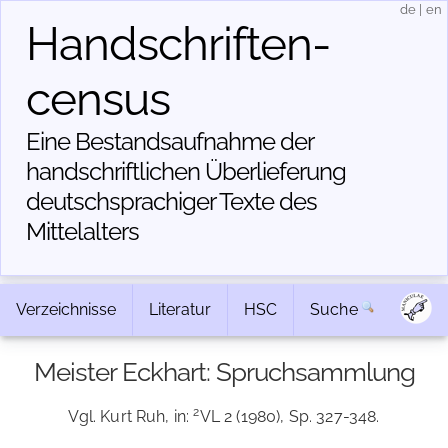
de
|
en
Handschriften­
census
Eine Bestandsaufnahme der
handschriftlichen Über­lieferung
deutschsprachiger Texte des
Mittelalters
Verzeichnisse
Literatur
HSC
Suche
Meister Eckhart: Spruchsammlung
2
Vgl. Kurt Ruh, in:
VL 2 (1980), Sp. 327-348.