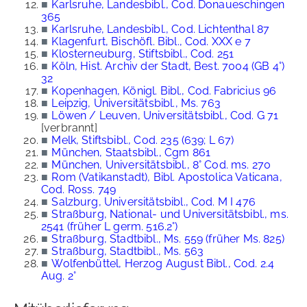
■
Karlsruhe, Landesbibl., Cod. Donaueschingen
365
■
Karlsruhe, Landesbibl., Cod. Lichtenthal 87
■
Klagenfurt, Bischöfl. Bibl., Cod. XXX e 7
■
Klosterneuburg, Stiftsbibl., Cod. 251
■
Köln, Hist. Archiv der Stadt, Best. 7004 (GB 4°)
32
■
Kopenhagen, Königl. Bibl., Cod. Fabricius 96
■
Leipzig, Universitätsbibl., Ms. 763
■
Löwen / Leuven, Universitätsbibl., Cod. G 71
[verbrannt]
■
Melk, Stiftsbibl., Cod. 235 (639; L 67)
■
München, Staatsbibl., Cgm 861
■
München, Universitätsbibl., 8° Cod. ms. 270
■
Rom (Vatikanstadt), Bibl. Apostolica Vaticana,
Cod. Ross. 749
■
Salzburg, Universitätsbibl., Cod. M I 476
■
Straßburg, National- und Universitätsbibl., ms.
2541 (früher L germ. 516.2°)
■
Straßburg, Stadtbibl., Ms. 559 (früher Ms. 825)
■
Straßburg, Stadtbibl., Ms. 563
■
Wolfenbüttel, Herzog August Bibl., Cod. 2.4
Aug. 2°