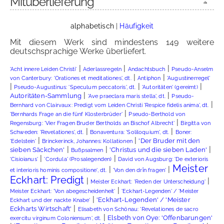
Mitüberlieferung
alphabetisch
|
Häufigkeit
Mit diesem Werk sind mindestens 149 weitere
deutschsprachige Werke überliefert.
|
|
|
'Acht innere Leiden Christi'
Aderlassregeln
Andachtsbuch
Pseudo-Anselm
|
|
von Canterbury: 'Orationes et meditationes', dt.
Antiphon
'Augustinerregel'
|
|
|
Pseudo-Augustinus: 'Speculum peccatoris', dt.
'Autoritäten' (gereimt)
|
|
Autoritäten-Sammlung
'Ave praeclara maris stella', dt.
Pseudo-
|
Bernhard von Clairvaux: Predigt vom Leiden Christi 'Respice fidelis anima', dt.
|
'Bernhards Frage an die fünf Klosterbrüder'
Pseudo-Berthold von
|
Regensburg: 'Vier Fragen Bruder Bertholds an Bischof Albrecht'
Birgitta von
|
|
Schweden: 'Revelationes', dt.
Bonaventura: 'Soliloquium', dt.
Boner:
|
|
'Der Bruder mit den
'Edelstein'
Brinckerinck, Johannes: Kollationen
|
|
|
sieben Säckchen'
'Christus und die sieben Laden'
Bußpsalmen
|
|
'Cisioianus'
'Cordula' (Prosalegenden)
David von Augsburg: 'De exterioris
Meister
|
|
et interioris hominis compositione', dt.
'Von den drîn fragen'
Eckhart: Predigt
|
|
Meister Eckhart: 'Reden der Unterscheidung'
|
Meister Eckhart: 'Von abegescheidenheit'
'Eckhart-Legenden' / 'Meister
|
'Eckhart-Legenden' / 'Meister
Eckhart und der nackte Knabe'
|
Eckharts Wirtschaft'
Elisabeth von Schönau: 'Revelationes de sacro
|
Elsbeth von Oye: 'Offenbarungen'
exercitu virginum Coloniensum', dt.