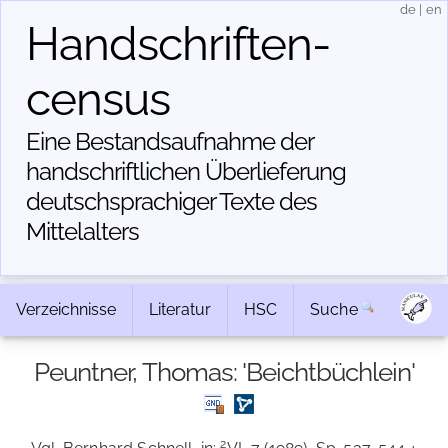
de
|
en
Handschriften­
census
Eine Bestandsaufnahme der
handschriftlichen Über­lieferung
deutschsprachiger Texte des
Mittelalters
Verzeichnisse
Literatur
HSC
Suche
Peuntner, Thomas: 'Beichtbüchlein'
2