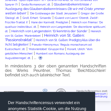
Johannes: 'Opus tripartitum' III = 'De arte moriendi', dt. von Johannes von
|
|
Glaubensbekenntnisse /
Speyer (?)
'Gesta Romanorum', dt.
'Auslegung des Glaubensbekenntnisses
Ob wir mit Cristo ymmer
|
|
wellen leben
'
'Die Goldwaage der Stadt Jerusalem'
Gregor der Große:
|
|
'Dialogi', dt.
Groß, Erhart: 'Grisardis'
(Guiard von Laon:) 'Oberdt. Zwölf-
|
|
Früchte-Traktat II'
Hane der Karmelit: Predigten
Heinrich von Friemar: 'De
|
quattuor instinctibus', dt.
Heinrich von Langenstein: 'De discretione spirituum',
|
|
Heinrich von Langenstein: 'Erkenntnis der Sünde'
dt.
Heinrich
|
Heinrich von St. Gallen:
von St. Gallen: 'Marienleben'
|
'Passionstraktat'
Heinrich von St. Gallen: Predigtzyklus über die
|
'Acht Seligkeiten'
Pseudo-Hieronymus: 'Regula monacharum ad
|
|
Eustochium', dt.
'Historienbibel' (Gruppe IIIa)
Horant, Ulrich: 'Vom
|
geistlichen Menschen'
Humbert von Romans: Auslegung der
| ...
'Augustinerregel', dt.
In mindestens 3 der oben genannten Handschriften
des Werks Peuntner, Thomas: 'Beichtbüchlein'
befindet sich auch lateinischer Text.
Handschriftencensus 2026
Impressum
|
Datenschutzerklärung
Der Handschriftencensus verwendet ein
anonymes Statistik-Cookie, um die Nutzung