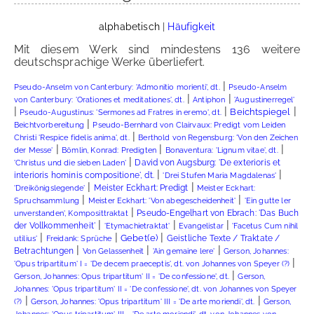
alphabetisch
|
Häufigkeit
Mit diesem Werk sind mindestens 136 weitere
deutschsprachige Werke überliefert.
|
Pseudo-Anselm von Canterbury: 'Admonitio morienti', dt.
Pseudo-Anselm
|
|
von Canterbury: 'Orationes et meditationes', dt.
Antiphon
'Augustinerregel'
|
|
|
Beichtspiegel
Pseudo-Augustinus: 'Sermones ad Fratres in eremo', dt.
|
Beichtvorbereitung
Pseudo-Bernhard von Clairvaux: Predigt vom Leiden
|
Christi 'Respice fidelis anima', dt.
Berthold von Regensburg: 'Von den Zeichen
|
|
|
der Messe'
Bömlin, Konrad: Predigten
Bonaventura: 'Lignum vitae', dt.
|
David von Augsburg: 'De exterioris et
'Christus und die sieben Laden'
|
|
interioris hominis compositione', dt.
'Drei Stufen Maria Magdalenas'
|
|
Meister Eckhart: Predigt
'Dreikönigslegende'
Meister Eckhart:
|
|
Spruchsammlung
Meister Eckhart: 'Von abegescheidenheit'
'Ein gutte ler
|
Pseudo-Engelhart von Ebrach: 'Das Buch
unverstanden', Komposittraktat
|
|
|
der Vollkommenheit'
'Etymachietraktat'
Evangelistar
'Facetus Cum nihil
|
|
|
Gebet(e)
Geistliche Texte / Traktate /
utilius'
Freidank: Sprüche
|
|
|
Betrachtungen
Von Gelassenheit
'Ain gemaine lere'
Gerson, Johannes:
|
'Opus tripartitum' I = 'De decem praeceptis', dt. von Johannes von Speyer (?)
|
Gerson, Johannes: Opus tripartitum' II = 'De confessione', dt.
Gerson,
Johannes: 'Opus tripartitum' II = 'De confessione', dt. von Johannes von Speyer
|
|
(?)
Gerson, Johannes: 'Opus tripartitum' III = 'De arte moriendi', dt.
Gerson,