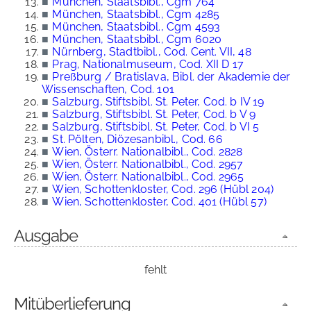
■
München, Staatsbibl., Cgm 764
■
München, Staatsbibl., Cgm 4285
■
München, Staatsbibl., Cgm 4593
■
München, Staatsbibl., Cgm 6020
■
Nürnberg, Stadtbibl., Cod. Cent. VII, 48
■
Prag, Nationalmuseum, Cod. XII D 17
■
Preßburg / Bratislava, Bibl. der Akademie der
Wissenschaften, Cod. 101
■
Salzburg, Stiftsbibl. St. Peter, Cod. b IV 19
■
Salzburg, Stiftsbibl. St. Peter, Cod. b V 9
■
Salzburg, Stiftsbibl. St. Peter, Cod. b VI 5
■
St. Pölten, Diözesanbibl., Cod. 66
■
Wien, Österr. Nationalbibl., Cod. 2828
■
Wien, Österr. Nationalbibl., Cod. 2957
■
Wien, Österr. Nationalbibl., Cod. 2965
■
Wien, Schottenkloster, Cod. 296 (Hübl 204)
■
Wien, Schottenkloster, Cod. 401 (Hübl 57)
Ausgabe
fehlt
Mitüberlieferung