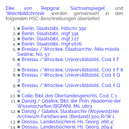
Eike von Repgow: 'Sachsenspiegel'
und
'Weichbildchronik'
werden gemeinsam in den
folgenden HSC-Beschreibungen überliefert:
■
Berlin, Staatsbibl., Hdschr. 392
■
Berlin, Staatsbibl., mgf 391
■
Berlin, Staatsbibl., mgf 727
■
Berlin, Staatsbibl., mgf 1676
■
Breslau / Wrocław, Staatsarchiv, Akta miasta
Swidnic. No. 57
■
Breslau / Wrocław, Universitätsbibl., Cod. II F
6
■
Breslau / Wrocław, Universitätsbibl., Cod. II F 8
■
Breslau / Wrocław, Universitätsbibl., Cod. II Q
3
■
Breslau / Wrocław, Universitätsbibl., Cod. II Q
4
■
Celle, Bibl. des Oberlandesgerichts, Cod. C 1
■
Danzig / Gdańsk, Bibl. der Poln. Akademie der
Wissenschaften (BGPAN), Ms. 1803
■
Danzig / Gdańsk, Staatsarchiv (Wojewódzkie
Archiwum Panstwowe), [Bestand] 300 R/W 1
■
Dessau, Landesbücherei, Hs. Georg. 266.4°
■
Dessau, Landesbücherei, Hs. Georg. 269.4°