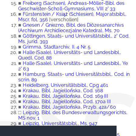
■
Freiberg (Sachsen), Andreas-Möller-Bibl. des
Geschwister-Scholl-Gymnasiums, VIII 2° 33
■
Fürstenstein / Książ (Schlesien), Majoratsbibl.,
Mscr. fol. 356
[verschollen]
■
Gnesen / Gniezno, Bibl. des Diözesanarchivs
(Archiwum Archidiecezjalne Katedra), Ms. 70
■
Göttingen, Staats- und Universitätsbibl., 2° Cod.
Ms. jurid. 393
■
Grimma, Stadtarchiv, II. 4 Nr. 5
■
Halle (Saale), Universitäts- und Landesbibl.,
Quedl. Cod. 88
■
Halle (Saale), Universitäts- und Landesbibl., Ye
2° 63
■
Hamburg, Staats- und Universitätsbibl., Cod. in
scrin. 89
■
Heidelberg, Universitätsbibl., Cpg 461
■
Krakau, Bibl. Jagiellońska, Cod. 168
■
Krakau, Bibl. Jagiellońska, Cod. 169 III
■
Krakau, Bibl. Jagiellońska, Cod. 170a III
■
Krakau, Bibl. Jagiellońska, Przyb. 42a/60
□
Leipzig, Bibl. des Bundesverwaltungsgerichts,
MS nov. 1
■
Leipzig, Universitätsbibl., Ms. 947
■
Leipzig, Universitätsbibl., Ms. 1088
■
München, Universitätsbibl., 2° Cod. ms. 205