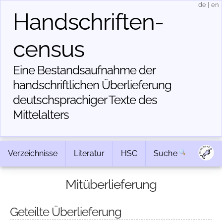
de
|
en
Handschriften­
census
Eine Bestandsaufnahme der
handschriftlichen Über­lieferung
deutschsprachiger Texte des
Mittelalters
Verzeichnisse
Literatur
HSC
Suche
Mitüberlieferung
Geteilte Überlieferung