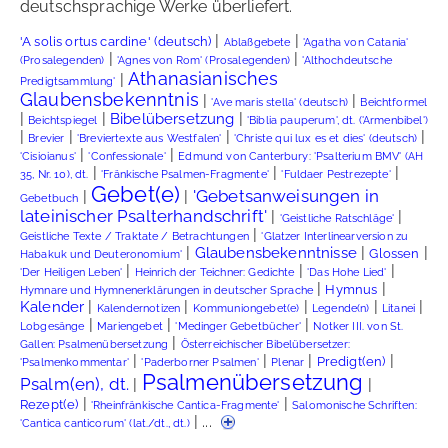
deutschsprachige Werke überliefert.
|
|
'A solis ortus cardine' (deutsch)
Ablaßgebete
'Agatha von Catania'
|
|
(Prosalegenden)
'Agnes von Rom' (Prosalegenden)
'Althochdeutsche
Athanasianisches
|
Predigtsammlung'
Glaubensbekenntnis
|
|
'Ave maris stella' (deutsch)
Beichtformel
|
|
|
Bibelübersetzung
Beichtspiegel
'Biblia pauperum', dt. ('Armenbibel')
|
|
|
|
Brevier
'Breviertexte aus Westfalen'
'Christe qui lux es et dies' (deutsch)
|
|
'Cisioianus'
'Confessionale'
Edmund von Canterbury: 'Psalterium BMV' (AH
|
|
|
35, Nr. 10), dt.
'Fränkische Psalmen-Fragmente'
'Fuldaer Pestrezepte'
Gebet(e)
'Gebetsanweisungen in
|
|
Gebetbuch
lateinischer Psalterhandschrift'
|
|
'Geistliche Ratschläge'
|
Geistliche Texte / Traktate / Betrachtungen
'Glatzer Interlinearversion zu
|
|
|
Glaubensbekenntnisse
Glossen
Habakuk und Deuteronomium'
|
|
|
'Der Heiligen Leben'
Heinrich der Teichner: Gedichte
'Das Hohe Lied'
|
|
Hymnus
Hymnare und Hymnenerklärungen in deutscher Sprache
|
|
|
|
|
Kalender
Kalendernotizen
Kommuniongebet(e)
Legende(n)
Litanei
|
|
|
Lobgesänge
Mariengebet
'Medinger Gebetbücher'
Notker III. von St.
|
Gallen: Psalmenübersetzung
Österreichischer Bibelübersetzer:
|
|
|
|
Predigt(en)
'Psalmenkommentar'
'Paderborner Psalmen'
Plenar
Psalmenübersetzung
Psalm(en), dt.
|
|
|
|
Rezept(e)
'Rheinfränkische Cantica-Fragmente'
Salomonische Schriften:
| ...
'Cantica canticorum' (lat./dt., dt.)