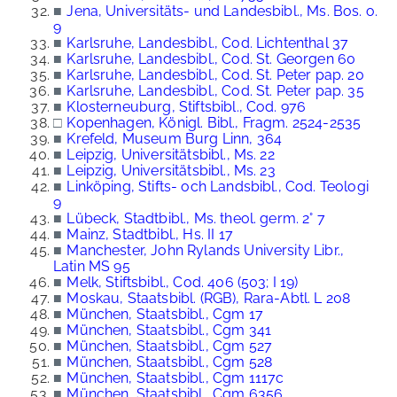
■
Jena, Universitäts- und Landesbibl., Ms. Bos. o.
9
■
Karlsruhe, Landesbibl., Cod. Lichtenthal 37
■
Karlsruhe, Landesbibl., Cod. St. Georgen 60
■
Karlsruhe, Landesbibl., Cod. St. Peter pap. 20
■
Karlsruhe, Landesbibl., Cod. St. Peter pap. 35
■
Klosterneuburg, Stiftsbibl., Cod. 976
□
Kopenhagen, Königl. Bibl., Fragm. 2524-2535
■
Krefeld, Museum Burg Linn, 364
■
Leipzig, Universitätsbibl., Ms. 22
■
Leipzig, Universitätsbibl., Ms. 23
■
Linköping, Stifts- och Landsbibl., Cod. Teologi
9
■
Lübeck, Stadtbibl., Ms. theol. germ. 2° 7
■
Mainz, Stadtbibl., Hs. II 17
■
Manchester, John Rylands University Libr.,
Latin MS 95
■
Melk, Stiftsbibl., Cod. 406 (503; I 19)
■
Moskau, Staatsbibl. (RGB), Rara-Abtl. L 208
■
München, Staatsbibl., Cgm 17
■
München, Staatsbibl., Cgm 341
■
München, Staatsbibl., Cgm 527
■
München, Staatsbibl., Cgm 528
■
München, Staatsbibl., Cgm 1117c
■
München, Staatsbibl., Cgm 6356