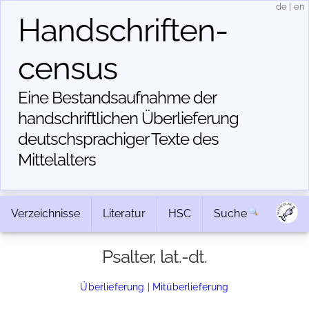
de
|
en
Handschriften­
census
Eine Bestandsaufnahme der
handschriftlichen Über­lieferung
deutschsprachiger Texte des
Mittelalters
Verzeichnisse
Literatur
HSC
Suche
Psalter, lat.-dt.
Überlieferung
|
Mitüberlieferung