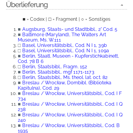
Überlieferung
■ = Codex | □ = Fragment | ○ = Sonstiges
■
Augsburg, Staats- und Stadtbibl., 2° Cod. 5
■
Baltimore (Maryland), The Walters Art
Museum, Ms. W.111
□
Basel, Universitätsbibl., Cod. N I 1, 39b
□
Basel, Universitätsbibl., Cod. N I 1, 109a
■
Berlin, Staatl. Museen - Kupferstichkabinett,
Cod. 78 B 6
□
Berlin, Staatsbibl., Fragm. 152
■
Berlin, Staatsbibl., mgf 1171-1173
□
Berlin, Staatsbibl., Ms. theol. lat. oct. 82
■
Breslau / Wrocław, Dombibl. (Biblioteka
Kapitulna), Cod. 29
■
Breslau / Wrocław, Universitätsbibl., Cod. I F
734
■
Breslau / Wrocław, Universitätsbibl., Cod. I Q
238
■
Breslau / Wrocław, Universitätsbibl., Cod. I Q
240
■
Breslau / Wrocław, Universitätsbibl., Cod. B
1935