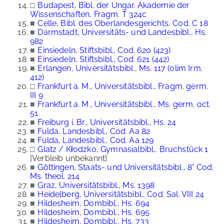
□
Budapest, Bibl. der Ungar. Akademie der
Wissenschaften, Fragm. T 324c
■
Celle, Bibl. des Oberlandesgerichts, Cod. C 18
■
Darmstadt, Universitäts- und Landesbibl., Hs.
982
■
Einsiedeln, Stiftsbibl., Cod. 620 (423)
■
Einsiedeln, Stiftsbibl., Cod. 621 (442)
■
Erlangen, Universitätsbibl., Ms. 117 (olim Irm.
412)
□
Frankfurt a. M., Universitätsbibl., Fragm. germ.
III 9
■
Frankfurt a. M., Universitätsbibl., Ms. germ. oct.
51
■
Freiburg i. Br., Universitätsbibl., Hs. 24
■
Fulda, Landesbibl., Cod. Aa 82
■
Fulda, Landesbibl., Cod. Aa 129
□
Glatz / Kłodzko, Gymnasialbibl., Bruchstück 1
[Verbleib unbekannt]
■
Göttingen, Staats- und Universitätsbibl., 8° Cod.
Ms. theol. 214
■
Graz, Universitätsbibl., Ms. 1398
■
Heidelberg, Universitätsbibl., Cod. Sal. VIII 24
■
Hildesheim, Dombibl., Hs. 694
■
Hildesheim, Dombibl., Hs. 695
■
Hildesheim, Dombibl., Hs. 733