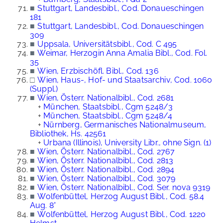
■
Stuttgart, Landesbibl., Cod. Donaueschingen
181
■
Stuttgart, Landesbibl., Cod. Donaueschingen
309
■
Uppsala, Universitätsbibl., Cod. C 495
■
Weimar, Herzogin Anna Amalia Bibl., Cod. Fol.
35
■
Wien, Erzbischöfl. Bibl., Cod. 136
□
Wien, Haus-, Hof- und Staatsarchiv, Cod. 1060
(Suppl.)
■
Wien, Österr. Nationalbibl., Cod. 2681
+
München, Staatsbibl., Cgm 5248/3
+
München, Staatsbibl., Cgm 5248/4
+
Nürnberg, Germanisches Nationalmuseum,
Bibliothek, Hs. 42561
+
Urbana (Illinois), University Libr., ohne Sign. (1)
■
Wien, Österr. Nationalbibl., Cod. 2767
■
Wien, Österr. Nationalbibl., Cod. 2813
■
Wien, Österr. Nationalbibl., Cod. 2894
■
Wien, Österr. Nationalbibl., Cod. 3079
■
Wien, Österr. Nationalbibl., Cod. Ser. nova 9319
■
Wolfenbüttel, Herzog August Bibl., Cod. 58.4
Aug. 8°
■
Wolfenbüttel, Herzog August Bibl., Cod. 1220