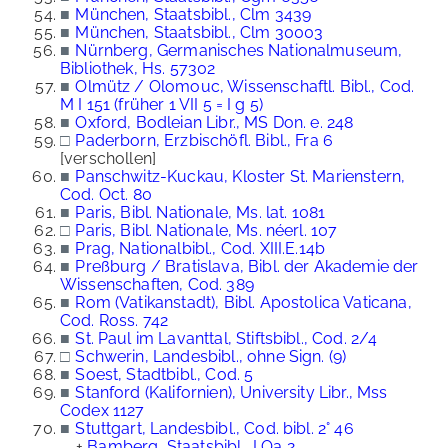
■
München, Staatsbibl., Clm 3439
■
München, Staatsbibl., Clm 30003
■
Nürnberg, Germanisches Nationalmuseum,
Bibliothek, Hs. 57302
■
Olmütz / Olomouc, Wissenschaftl. Bibl., Cod.
M I 151 (früher 1 VII 5 = I g 5)
■
Oxford, Bodleian Libr., MS Don. e. 248
□
Paderborn, Erzbischöfl. Bibl., Fra 6
[verschollen]
■
Panschwitz-Kuckau, Kloster St. Marienstern,
Cod. Oct. 80
■
Paris, Bibl. Nationale, Ms. lat. 1081
□
Paris, Bibl. Nationale, Ms. néerl. 107
■
Prag, Nationalbibl., Cod. XIII.E.14b
■
Preßburg / Bratislava, Bibl. der Akademie der
Wissenschaften, Cod. 389
■
Rom (Vatikanstadt), Bibl. Apostolica Vaticana,
Cod. Ross. 742
■
St. Paul im Lavanttal, Stiftsbibl., Cod. 2/4
□
Schwerin, Landesbibl., ohne Sign. (9)
■
Soest, Stadtbibl., Cod. 5
■
Stanford (Kalifornien), University Libr., Mss
Codex 1127
■
Stuttgart, Landesbibl., Cod. bibl. 2° 46
+
Bamberg, Staatsbibl., I Qa 2