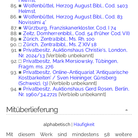
Helmst.
■
Wolfenbüttel, Herzog August Bibl., Cod. 1403
Helmst.
■
Wolfenbüttel, Herzog August Bibl., Cod. 83
Novissimi 4°
■
Würzburg, Franziskanerkloster, Cod. I 74
■
Zeitz, Domherrenbibl., Cod. 54 (früher Cod. VII)
■
Zürich, Zentralbibl., Ms. Rh. 100
□
Zürich, Zentralbibl., Ms. Z XIV 18
■
Privatbesitz, Auktionshaus Christie's, London,
Nr. 2024/13
[Verbleib unbekannt]
□
Privatbesitz, Mark Mersiowsky, Tübingen,
Fragm. ms. 276
■
Privatbesitz, Online-Antiquariat 'Antiquarische
Kostbarkeiten' / Sven Heininger, Günsberg
(Schweiz), (3)
[Verbleib unbekannt]
■
Privatbesitz, Auktionshaus Gerd Rosen, Berlin,
Nr. 1960/34,2721
[Verbleib unbekannt]
Mitüberlieferung
alphabetisch
|
Häufigkeit
Mit diesem Werk sind mindestens 58 weitere